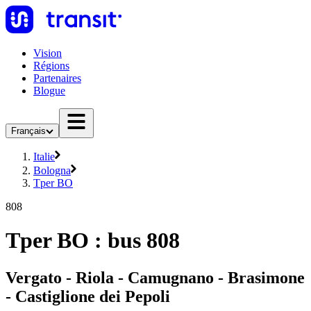
Vision
Régions
Partenaires
Blogue
Français
Italie
Bologna
Tper BO
808
Tper BO : bus 808
Vergato - Riola - Camugnano - Brasimone
- Castiglione dei Pepoli