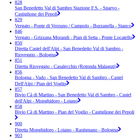
828
San Benedetto Val di Sambro Stazione F.S. - Sparvo -
Castiglione dei Pepoli
829
Vergato - Ponte di Verzuno / Campolo - Burzanella - Stanco
846
Vergato - Grizzana Morandi - Pian di Setta - Ponte Locatello
850
Diretta Castel dell'Alpi - San Benedetto Val di Sambro -
Rioveggio - Bologna
851
Diretta Rioveggio - Casalecchio (Rotonda Malaguti)
856
Bologna - Vado - San Benedetto Val di Sambro - Castel
Dell'Alpi / Pian del Voglio
857
Bivio Cà di Martino - San Benedetto Val di Sambro - Castel
dell'Alpi - Monghidoro - Loiano
858
Bivio Cà di Martino - Pian del Voglio - Castiglione dei Pepoli
900
Diretta Monghidoro - Loiano - Rastignano - Bologna
903