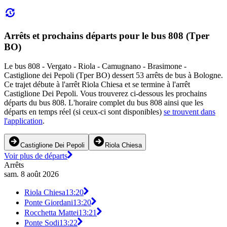
Arrêts et prochains départs pour le bus 808 (Tper
BO)
Le bus 808 - Vergato - Riola - Camugnano - Brasimone -
Castiglione dei Pepoli (Tper BO) dessert 53 arrêts de bus à Bologne.
Ce trajet débute à l'arrêt Riola Chiesa et se termine à l'arrêt
Castiglione Dei Pepoli. Vous trouverez ci-dessous les prochains
départs du bus 808. L'horaire complet du bus 808 ainsi que les
départs en temps réel (si ceux-ci sont disponibles)
se trouvent dans
l'application
.
Castiglione Dei Pepoli
Riola Chiesa
Voir plus de départs
Arrêts
sam. 8 août 2026
Riola Chiesa
13:20
Ponte Giordani
13:20
Rocchetta Mattei
13:21
Ponte Sodi
13:22