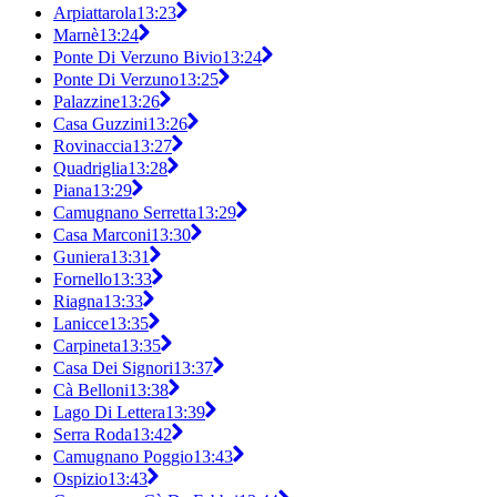
Arpiattarola
13:23
Marnè
13:24
Ponte Di Verzuno Bivio
13:24
Ponte Di Verzuno
13:25
Palazzine
13:26
Casa Guzzini
13:26
Rovinaccia
13:27
Quadriglia
13:28
Piana
13:29
Camugnano Serretta
13:29
Casa Marconi
13:30
Guniera
13:31
Fornello
13:33
Riagna
13:33
Lanicce
13:35
Carpineta
13:35
Casa Dei Signori
13:37
Cà Belloni
13:38
Lago Di Lettera
13:39
Serra Roda
13:42
Camugnano Poggio
13:43
Ospizio
13:43