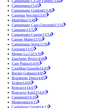
Camugnano Cà De Fabbri
13:44
Camugnano
13:45
Camugnano Guidotti
13:46
Caserma Vecchia
13:47
Madellina
13:48
Camugnano Casa Giocondo
13:51
Campano
13:52
Camugnano Casone
13:54
Casone Mattei
13:55
Camugnano Serra
13:56
Guzzano
13:57
Mogne La Cà
13:59
Zanchetto Bivio
14:00
Case Palazzi
14:01
Casellina Gussella
14:03
Bacino Gabana
14:05
Brasimone Diga
14:05
Scalere
14:05
Roncacce
14:07
Roncacce Km22
14:07
Castagneti
14:10
Montegatta
14:11
Castiglione Girotti
14:13