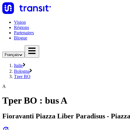
Vision
Régions
Partenaires
Blogue
Français
Italie
Bologna
Tper BO
A
Tper BO : bus A
Fioravanti Piazza Liber Paradisus - Piazz