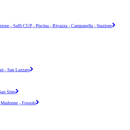
zione - Saffi CUP - Piscina - Rivazza - Campanella - Stazione
ini - San Lazzaro
San Sisto
ue Madonne - Fossolo