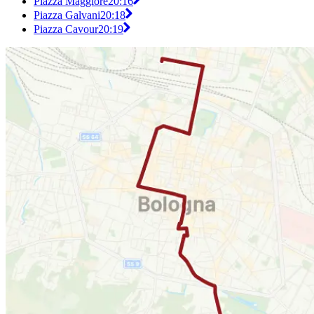
Piazza Maggiore
20:16
Piazza Galvani
20:18
Piazza Cavour
20:19