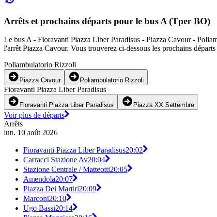
Arrêts et prochains départs pour le bus A (Tper BO)
Le bus A - Fioravanti Piazza Liber Paradisus - Piazza Cavour - Poliamb
l'arrêt Piazza Cavour. Vous trouverez ci-dessous les prochains départs
Poliambulatorio Rizzoli
Piazza Cavour
Poliambulatorio Rizzoli
Fioravanti Piazza Liber Paradisus
Fioravanti Piazza Liber Paradisus
Piazza XX Settembre
Voir plus de départs
Arrêts
lun. 10 août 2026
Fioravanti Piazza Liber Paradisus
20:02
Carracci Stazione Av
20:04
Stazione Centrale / Matteotti
20:05
Amendola
20:07
Piazza Dei Martiri
20:09
Marconi
20:10
Ugo Bassi
20:14