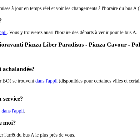
 mises à jour en temps réel et voir les changements à l'horaire du bus 
?
ppli
. Vous y trouverez aussi l'horaire des départs à venir pour le bus A.
- Fioravanti Piazza Liber Paradisus - Piazza Cavour - P
nt achalandée?
er BO) se trouvent
dans l'appli
(disponibles pour certaines villes et certa
n service?
dans l'appli
.
de moi?
r l'arrêt du bus A le plus près de vous.