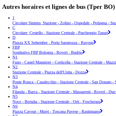
Autres horaires et lignes de bus (Tper BO)
1
Circolare Sinistra_Stazione - Zolino - Ospedale - Pedagna - Sta
C
Circolare_Cestello - Stazione Centrale - Parcheggio Tanari
D
Piazza XX Settembre - Porta Saragozza - Ravone
FBP
Sostitutivo FBP Bologna - Roveri - Budrio
N1
Funo - Castel Maggiore - Corticella - Stazione Centrale - Mazz
N2
Stazione Centrale - Piazza dell'Unita - Dozza
N3
Ponte Ronca - Casalecchio - Stazione Centrale - San Donato - 
N4
Filanda - Barca - Stazione Centrale - Massarenti - Roveri - D
N5
Noce - Bertalia - Stazione Centrale - Orti - Foscherara
N6
Piazza Cavour - Murri - Toscana Pavese - Rastignano