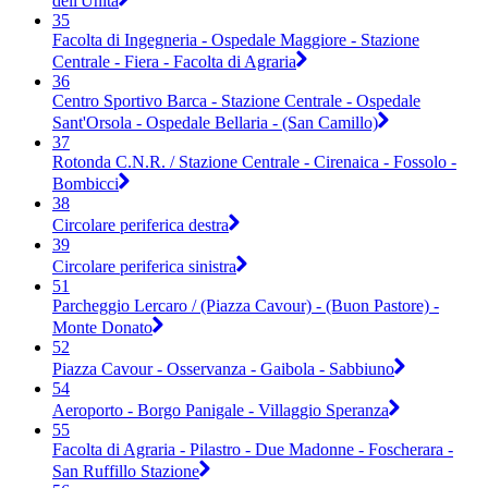
dell'Unita
35
Facolta di Ingegneria - Ospedale Maggiore - Stazione
Centrale - Fiera - Facolta di Agraria
36
Centro Sportivo Barca - Stazione Centrale - Ospedale
Sant'Orsola - Ospedale Bellaria - (San Camillo)
37
Rotonda C.N.R. / Stazione Centrale - Cirenaica - Fossolo -
Bombicci
38
Circolare periferica destra
39
Circolare periferica sinistra
51
Parcheggio Lercaro / (Piazza Cavour) - (Buon Pastore) -
Monte Donato
52
Piazza Cavour - Osservanza - Gaibola - Sabbiuno
54
Aeroporto - Borgo Panigale - Villaggio Speranza
55
Facolta di Agraria - Pilastro - Due Madonne - Foscherara -
San Ruffillo Stazione