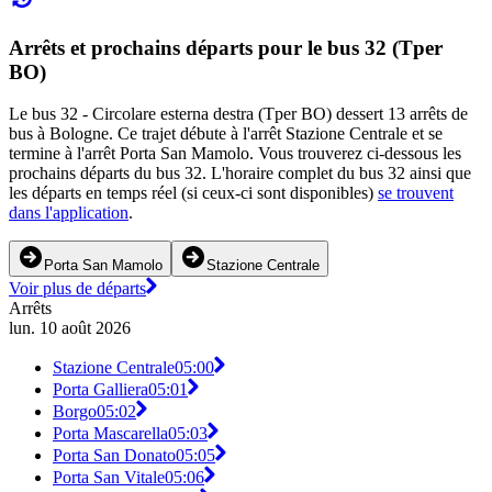
Arrêts et prochains départs pour le bus 32 (Tper
BO)
Le bus 32 - Circolare esterna destra (Tper BO) dessert 13 arrêts de
bus à Bologne. Ce trajet débute à l'arrêt Stazione Centrale et se
termine à l'arrêt Porta San Mamolo. Vous trouverez ci-dessous les
prochains départs du bus 32. L'horaire complet du bus 32 ainsi que
les départs en temps réel (si ceux-ci sont disponibles)
se trouvent
dans l'application
.
Porta San Mamolo
Stazione Centrale
Voir plus de départs
Arrêts
lun. 10 août 2026
Stazione Centrale
05:00
Porta Galliera
05:01
Borgo
05:02
Porta Mascarella
05:03
Porta San Donato
05:05
Porta San Vitale
05:06