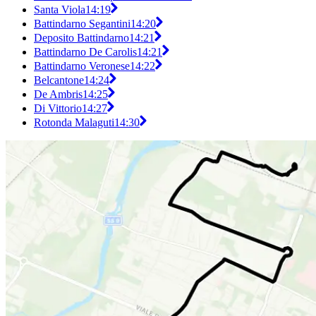
Santa Viola
14:19
Battindarno Segantini
14:20
Deposito Battindarno
14:21
Battindarno De Carolis
14:21
Battindarno Veronese
14:22
Belcantone
14:24
De Ambris
14:25
Di Vittorio
14:27
Rotonda Malaguti
14:30