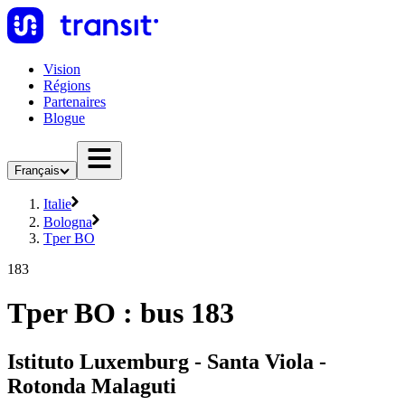
Vision
Régions
Partenaires
Blogue
Français
Italie
Bologna
Tper BO
183
Tper BO : bus 183
Istituto Luxemburg - Santa Viola -
Rotonda Malaguti