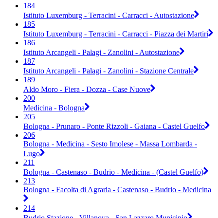
184
Istituto Luxemburg - Terracini - Carracci - Autostazione
185
Istituto Luxemburg - Terracini - Carracci - Piazza dei Martiri
186
Istituto Arcangeli - Palagi - Zanolini - Autostazione
187
Istituto Arcangeli - Palagi - Zanolini - Stazione Centrale
189
Aldo Moro - Fiera - Dozza - Case Nuove
200
Medicina - Bologna
205
Bologna - Prunaro - Ponte Rizzoli - Gaiana - Castel Guelfo
206
Bologna - Medicina - Sesto Imolese - Massa Lombarda -
Lugo
211
Bologna - Castenaso - Budrio - Medicina - (Castel Guelfo)
213
Bologna - Facolta di Agraria - Castenaso - Budrio - Medicina
214
Budrio Stazione - Villanova - San Lazzaro Municipio