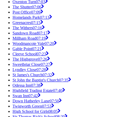
Oxenton Turn
07:03
The Shutter
07:06
Post Office
07:09
Homelands Park
07:13
Greenacres
07:15
The Withers
07:16
Sandown Road
07:17
Millham Road
07:19
Woodmancote Vale
07:20
Gable Point
07:21
Cleeve School
07:23
The Highgrove
07:26
Sweetbriar Close
07:27
Lyndley Close
07:28
St James's Church
07:32
St John the Baptist's Church
07:35
Odessa Inn
07:38
Highfield Trading Estate
07:40
Swan Inn
07:42
Down Hatherley Lane
07:50
Twigworth Green
07:53
High School for Girls
08:05
Sir Thomas Rich's School
08:20