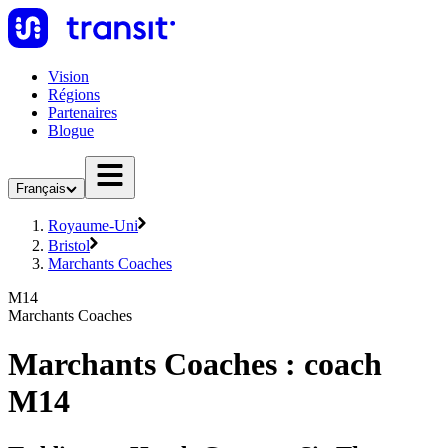
Vision
Régions
Partenaires
Blogue
Français
Royaume-Uni
Bristol
Marchants Coaches
M14
Marchants Coaches
Marchants Coaches : coach
M14