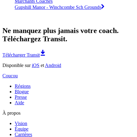
Marchants Coaches
Gupshill Manor - Winchcombe Sch Grounds
Ne manquez plus jamais votre coach.
Téléchargez Transit.
Télécharger Transit
Disponible sur
iOS
et
Android
Coucou
Régions
Blogue
Presse
Aide
À propos
Vision
Équipe
Carrières