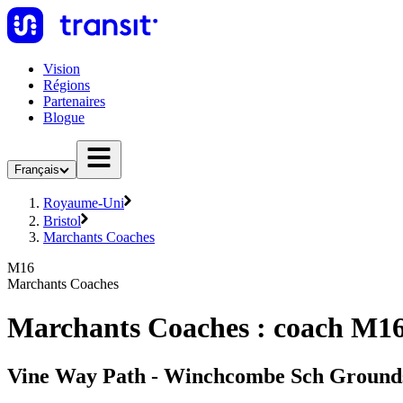
Vision
Régions
Partenaires
Blogue
Français
Royaume-Uni
Bristol
Marchants Coaches
M16
Marchants Coaches
Marchants Coaches : coach M1
Vine Way Path - Winchcombe Sch Ground