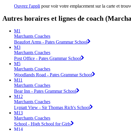
Ouvrez l'appli
pour voir votre emplacement sur la carte et trouv
Autres horaires et lignes de coach (March
M1
Marchants Coaches
Beaufort Arms - Pates Grammar School
M3
Marchants Coaches
Post Office - Pates Grammar School
M5
Marchants Coaches
Woodlands Road - Pates Grammar School
M11
Marchants Coaches
Bear Inn - Pates Grammar School
M12
Marchants Coaches
Lypiatt View - Sir Thomas Rich's School
M13
Marchants Coaches
School - High School for Girls
M14