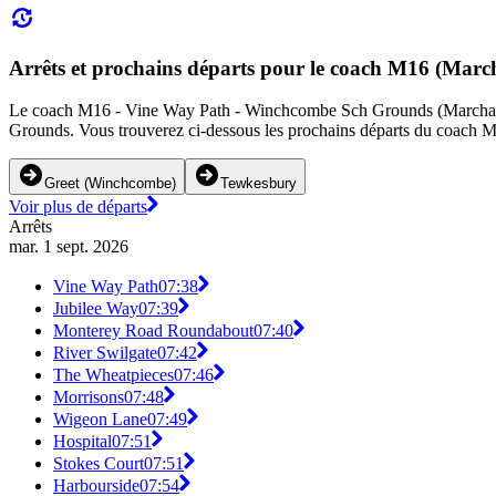
Arrêts et prochains départs pour le coach M16 (Marc
Le coach M16 - Vine Way Path - Winchcombe Sch Grounds (Marchants Co
Grounds. Vous trouverez ci-dessous les prochains départs du coach M1
Greet (Winchcombe)
Tewkesbury
Voir plus de départs
Arrêts
mar. 1 sept. 2026
Vine Way Path
07:38
Jubilee Way
07:39
Monterey Road Roundabout
07:40
River Swilgate
07:42
The Wheatpieces
07:46
Morrisons
07:48
Wigeon Lane
07:49
Hospital
07:51
Stokes Court
07:51
Harbourside
07:54