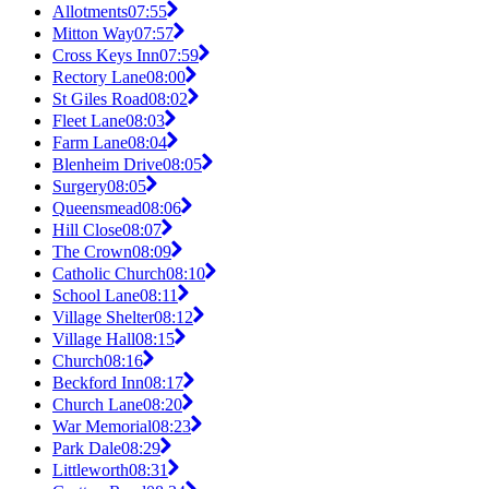
Allotments
07:55
Mitton Way
07:57
Cross Keys Inn
07:59
Rectory Lane
08:00
St Giles Road
08:02
Fleet Lane
08:03
Farm Lane
08:04
Blenheim Drive
08:05
Surgery
08:05
Queensmead
08:06
Hill Close
08:07
The Crown
08:09
Catholic Church
08:10
School Lane
08:11
Village Shelter
08:12
Village Hall
08:15
Church
08:16
Beckford Inn
08:17
Church Lane
08:20
War Memorial
08:23
Park Dale
08:29
Littleworth
08:31