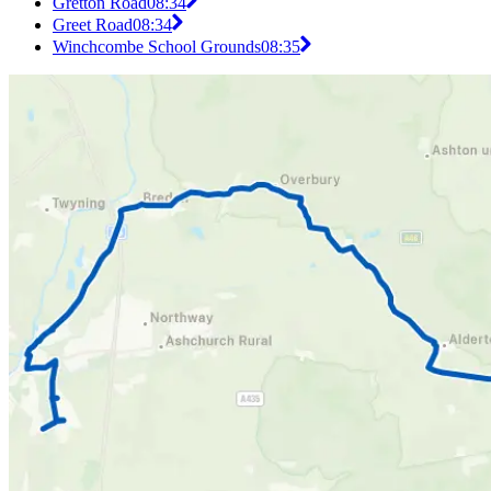
Gretton Road
08:34
Greet Road
08:34
Winchcombe School Grounds
08:35