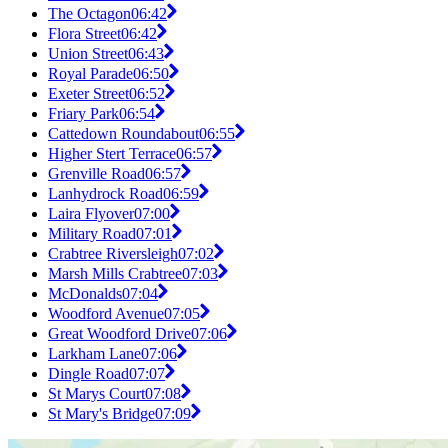
The Octagon
06:42
Flora Street
06:42
Union Street
06:43
Royal Parade
06:50
Exeter Street
06:52
Friary Park
06:54
Cattedown Roundabout
06:55
Higher Stert Terrace
06:57
Grenville Road
06:57
Lanhydrock Road
06:59
Laira Flyover
07:00
Military Road
07:01
Crabtree Riversleigh
07:02
Marsh Mills Crabtree
07:03
McDonalds
07:04
Woodford Avenue
07:05
Great Woodford Drive
07:06
Larkham Lane
07:06
Dingle Road
07:07
St Marys Court
07:08
St Mary's Bridge
07:09