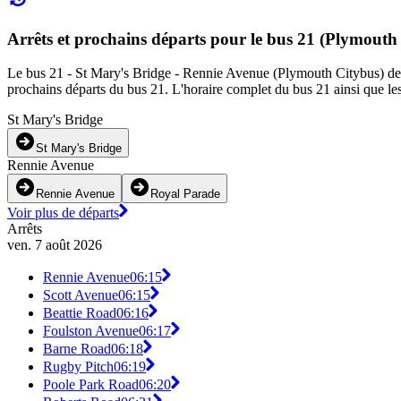
Arrêts et prochains départs pour le bus 21 (Plymouth
Le bus 21 - St Mary's Bridge - Rennie Avenue (Plymouth Citybus) desser
prochains départs du bus 21. L'horaire complet du bus 21 ainsi que les
St Mary's Bridge
St Mary's Bridge
Rennie Avenue
Rennie Avenue
Royal Parade
Voir plus de départs
Arrêts
ven. 7 août 2026
Rennie Avenue
06:15
Scott Avenue
06:15
Beattie Road
06:16
Foulston Avenue
06:17
Barne Road
06:18
Rugby Pitch
06:19
Poole Park Road
06:20