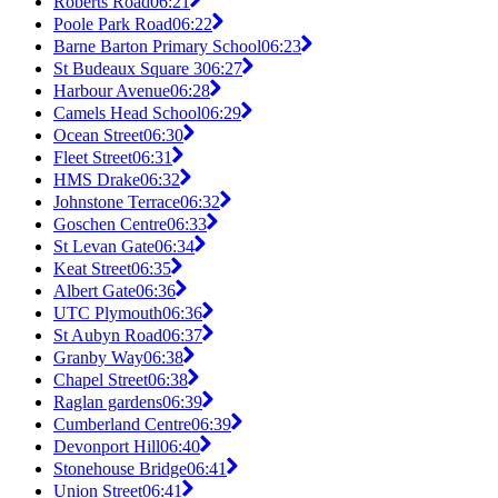
Roberts Road
06:21
Poole Park Road
06:22
Barne Barton Primary School
06:23
St Budeaux Square 3
06:27
Harbour Avenue
06:28
Camels Head School
06:29
Ocean Street
06:30
Fleet Street
06:31
HMS Drake
06:32
Johnstone Terrace
06:32
Goschen Centre
06:33
St Levan Gate
06:34
Keat Street
06:35
Albert Gate
06:36
UTC Plymouth
06:36
St Aubyn Road
06:37
Granby Way
06:38
Chapel Street
06:38
Raglan gardens
06:39
Cumberland Centre
06:39
Devonport Hill
06:40
Stonehouse Bridge
06:41
Union Street
06:41