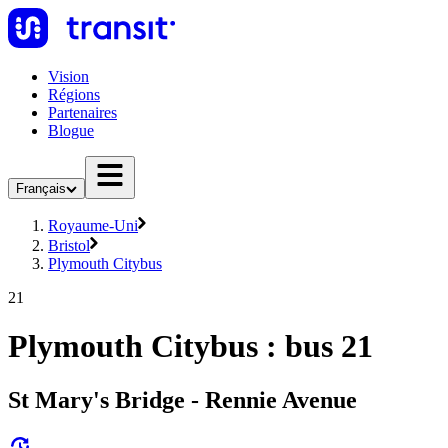
Vision
Régions
Partenaires
Blogue
Français
Royaume-Uni
Bristol
Plymouth Citybus
21
Plymouth Citybus : bus 21
St Mary's Bridge - Rennie Avenue