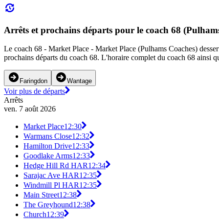
Arrêts et prochains départs pour le coach 68 (Pulham
Le coach 68 - Market Place - Market Place (Pulhams Coaches) dessert 31
prochains départs du coach 68. L'horaire complet du coach 68 ainsi que
Faringdon
Wantage
Voir plus de départs
Arrêts
ven. 7 août 2026
Market Place
12:30
Warmans Close
12:32
Hamilton Drive
12:33
Goodlake Arms
12:33
Hedge Hill Rd HAR
12:34
Sarajac Ave HAR
12:35
Windmill Pl HAR
12:35
Main Street
12:38
The Greyhound
12:38
Church
12:39