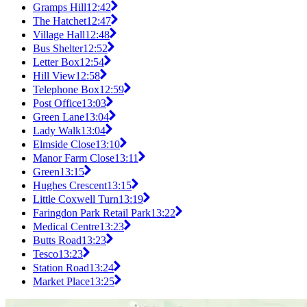
Gramps Hill
12:42
The Hatchet
12:47
Village Hall
12:48
Bus Shelter
12:52
Letter Box
12:54
Hill View
12:58
Telephone Box
12:59
Post Office
13:03
Green Lane
13:04
Lady Walk
13:04
Elmside Close
13:10
Manor Farm Close
13:11
Green
13:15
Hughes Crescent
13:15
Little Coxwell Turn
13:19
Faringdon Park Retail Park
13:22
Medical Centre
13:23
Butts Road
13:23
Tesco
13:23
Station Road
13:24
Market Place
13:25