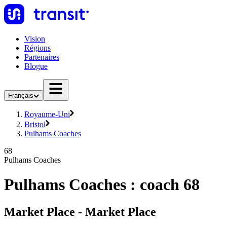
Vision
Régions
Partenaires
Blogue
Français
Royaume-Uni
Bristol
Pulhams Coaches
68
Pulhams Coaches
Pulhams Coaches : coach 68
Market Place - Market Place