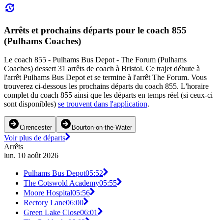
Arrêts et prochains départs pour le coach 855
(Pulhams Coaches)
Le coach 855 - Pulhams Bus Depot - The Forum (Pulhams
Coaches) dessert 31 arrêts de coach à Bristol. Ce trajet débute à
l'arrêt Pulhams Bus Depot et se termine à l'arrêt The Forum. Vous
trouverez ci-dessous les prochains départs du coach 855. L'horaire
complet du coach 855 ainsi que les départs en temps réel (si ceux-ci
sont disponibles)
se trouvent dans l'application
.
Cirencester
Bourton-on-the-Water
Voir plus de départs
Arrêts
lun. 10 août 2026
Pulhams Bus Depot
05:52
The Cotswold Academy
05:55
Moore Hospital
05:56
Rectory Lane
06:00
Green Lake Close
06:01