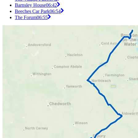
Barnsley House
06:42
Beeches Car Park
06:54
The Forum
06:55