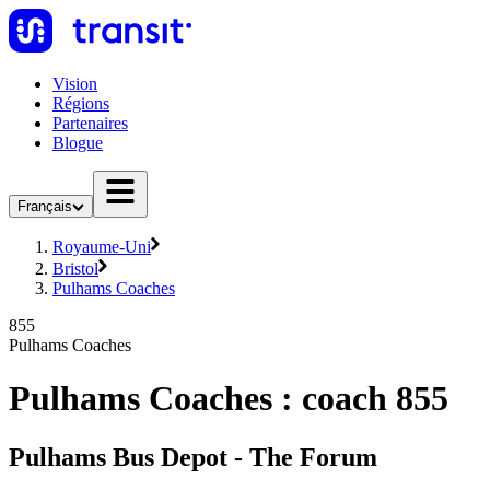
Vision
Régions
Partenaires
Blogue
Français
Royaume-Uni
Bristol
Pulhams Coaches
855
Pulhams Coaches
Pulhams Coaches : coach 855
Pulhams Bus Depot - The Forum