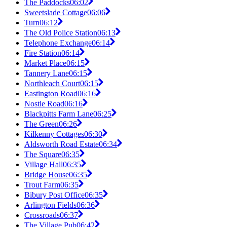
The Paddocks
06:02
Sweetslade Cottage
06:06
Turn
06:12
The Old Police Station
06:13
Telephone Exchange
06:14
Fire Station
06:14
Market Place
06:15
Tannery Lane
06:15
Northleach Court
06:15
Eastington Road
06:16
Nostle Road
06:16
Blackpitts Farm Lane
06:25
The Green
06:26
Kilkenny Cottages
06:30
Aldsworth Road Estate
06:34
The Square
06:35
Village Hall
06:35
Bridge House
06:35
Trout Farm
06:35
Bibury Post Office
06:35
Arlington Fields
06:36
Crossroads
06:37
The Village Pub
06:42