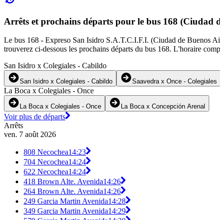
Arrêts et prochains départs pour le bus 168 (Ciudad 
Le bus 168 - Expreso San Isidro S.A.T.C.I.F.I. (Ciudad de Buenos Aire
trouverez ci-dessous les prochains départs du bus 168. L'horaire compl
San Isidro x Colegiales - Cabildo
San Isidro x Colegiales - Cabildo
Saavedra x Once - Colegiales
La Boca x Colegiales - Once
La Boca x Colegiales - Once
La Boca x Concepción Arenal
Voir plus de départs
Arrêts
ven. 7 août 2026
808 Necochea
14:23
704 Necochea
14:24
622 Necochea
14:24
418 Brown Alte. Avenida
14:26
264 Brown Alte. Avenida
14:26
249 Garcia Martin Avenida
14:28
349 Garcia Martin Avenida
14:29