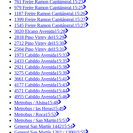
761 Freire Ramon Capitángral.
15:23
979 Freire Ramon Capitángral.
15:25
1187 Freire Ramon Capitángral.
15:26
1399 Freire Ramon Capitángral.
15:27
1545 Freire Ramon Capitángral.
15:27
3020 Elcano Avenida
15:28
2818 Pino Virrey del
15:29
2712 Pino Virrey del
15:30
2504 Pino Virrey del
15:31
1973 Cabildo Avenida
15:33
2433 Cabildo Avenida
15:35
2921 Cabildo Avenida
15:38
3275 Cabildo Avenida
15:39
3661 Cabildo Avenida
15:41
4177 Cabildo Avenida
15:43
4571 Cabildo Avenida
15:44
4955 Cabildo Avenida
15:46
Metrobus / Alsina
15:48
Metrobus / las Heras
15:49
Metrobus / Roca
15:52
Metrobus / San Martin
15:53
General San Martín 1442
15:54
General San Martín 1202 / 1300
15:55