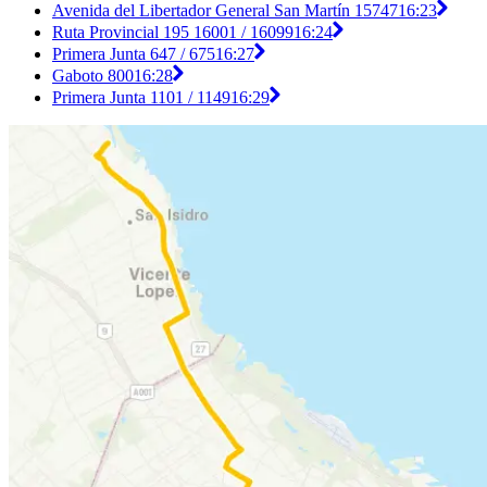
Avenida del Libertador General San Martín 15747
16:23
Ruta Provincial 195 16001 / 16099
16:24
Primera Junta 647 / 675
16:27
Gaboto 800
16:28
Primera Junta 1101 / 1149
16:29