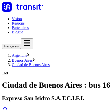
Vision
Régions
Partenaires
Blogue
Français
Argentine
Buenos Aires
Ciudad de Buenos Aires
168
Ciudad de Buenos Aires : bus 1
Expreso San Isidro S.A.T.C.I.F.I.