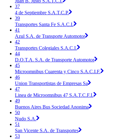
Juan B. Justo S.A.T.C.I.
37
4 de Septiembre S.A.T.C.P.
39
Transportes Santa Fe S.A.C.I.
41
Azul S.A. de Transporte Automotor
42
Transportes Colegiales S.A.C.I.
44
D.O.T.A. S.A. de Transporte Automotor
45
Microomnibus Cuarenta y Cinco S.A.C.I.F.
46
Union Transportistas de Empresas Sa
47
Linea de Microomnibus 47 S.A.T.C.F.I.
49
Buenos Aires Bus Sociedad Anonima
50
Nudo S.A.
51
San Vicente S.A. de Transportes
53