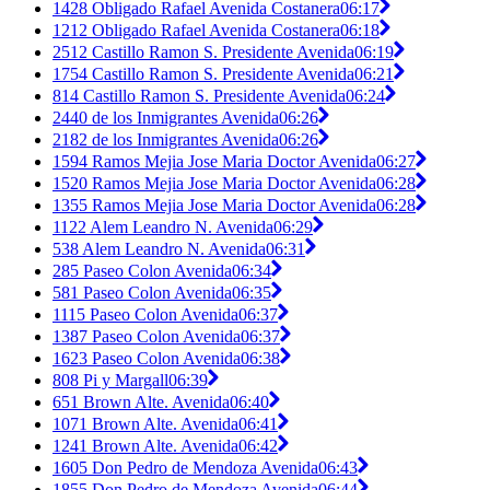
1428 Obligado Rafael Avenida Costanera
06:17
1212 Obligado Rafael Avenida Costanera
06:18
2512 Castillo Ramon S. Presidente Avenida
06:19
1754 Castillo Ramon S. Presidente Avenida
06:21
814 Castillo Ramon S. Presidente Avenida
06:24
2440 de los Inmigrantes Avenida
06:26
2182 de los Inmigrantes Avenida
06:26
1594 Ramos Mejia Jose Maria Doctor Avenida
06:27
1520 Ramos Mejia Jose Maria Doctor Avenida
06:28
1355 Ramos Mejia Jose Maria Doctor Avenida
06:28
1122 Alem Leandro N. Avenida
06:29
538 Alem Leandro N. Avenida
06:31
285 Paseo Colon Avenida
06:34
581 Paseo Colon Avenida
06:35
1115 Paseo Colon Avenida
06:37
1387 Paseo Colon Avenida
06:37
1623 Paseo Colon Avenida
06:38
808 Pi y Margall
06:39
651 Brown Alte. Avenida
06:40
1071 Brown Alte. Avenida
06:41
1241 Brown Alte. Avenida
06:42
1605 Don Pedro de Mendoza Avenida
06:43
1855 Don Pedro de Mendoza Avenida
06:44