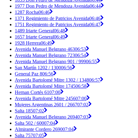
1977 Don Pedro de Mendoza Avenida
06:44
1287 Rocha
06:46
1371 Regimiento de Patricios Avenida
06:46
1751 Regimiento de Patricios Avenida
06:47
1489 Iriarte General
06:48
1657 Iriarte General
06:49
1928 Herrera
06:49
Avenida Manuel Belgrano 463
06:53
Avenida Manuel Belgrano 723
06:54
Avenida Manuel Belgrano 901 / 999
06:55
San Martín 1202 / 1300
06:56
General Paz 8
06:56
Avenida Bartolomé Mitre 1302 / 1348
06:57
Avenida Bartolomé Mitre 1745
06:58
Hernan Cortés 61
07:00
Avenida Bartolomé Mitre 2456
07:00
Mujeres Argentinas 2601 / 2667
07:02
Salta 185
07:02
Avenida Manuel Belgrano 2694
07:03
Salta 502 / 600
07:04
Almirante Cordero 2690
07:04
Salta 757
07:05