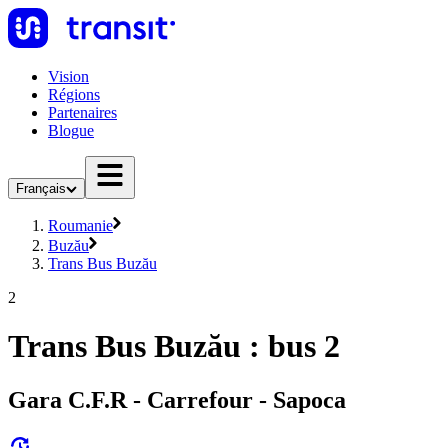
Vision
Régions
Partenaires
Blogue
Français
Roumanie
Buzău
Trans Bus Buzău
2
Trans Bus Buzău : bus 2
Gara C.F.R - Carrefour - Sapoca