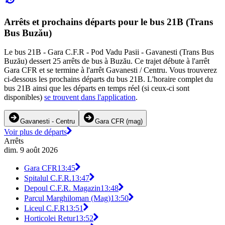
Arrêts et prochains départs pour le bus 21B (Trans
Bus Buzău)
Le bus 21B - Gara C.F.R - Pod Vadu Pasii - Gavanesti (Trans Bus
Buzău) dessert 25 arrêts de bus à Buzău. Ce trajet débute à l'arrêt
Gara CFR et se termine à l'arrêt Gavanesti / Centru. Vous trouverez
ci-dessous les prochains départs du bus 21B. L'horaire complet du
bus 21B ainsi que les départs en temps réel (si ceux-ci sont
disponibles)
se trouvent dans l'application
.
Gavanesti - Centru
Gara CFR (mag)
Voir plus de départs
Arrêts
dim. 9 août 2026
Gara CFR
13:45
Spitalul C.F.R.
13:47
Depoul C.F.R. Magazin
13:48
Parcul Marghiloman (Mag)
13:50
Liceul C.F.R
13:51
Horticolei Retur
13:52