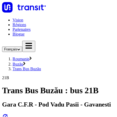
Vision
Régions
Partenaires
Blogue
Français
Roumanie
Buzău
Trans Bus Buzău
21B
Trans Bus Buzău : bus 21B
Gara C.F.R - Pod Vadu Pasii - Gavanesti