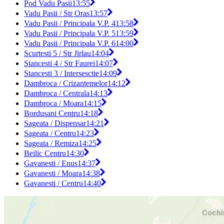
Pod Vadu Pasii
13:55
Vadu Pasii / Str Oras
13:57
Vadu Pasii / Principala V.P. 4
13:58
Vadu Pasii / Principala V.P. 5
13:59
Vadu Pasii / Principala V.P. 6
14:00
Scurtesti 5 / Str Jirlau
14:04
Stancesti 4 / Str Faurei
14:07
Stancesti 3 / Intersesctie
14:09
Dambroca / Crizantemelor
14:12
Dambroca / Centrala
14:13
Dambroca / Moara
14:15
Bordusani Centru
14:18
Sageata / Dispensar
14:21
Sageata / Centru
14:23
Sageata / Remiza
14:25
Beilic Centru
14:30
Gavanesti / Enus
14:37
Gavanesti / Moara
14:38
Gavanesti / Centru
14:40