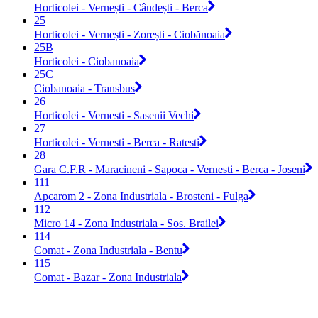
Horticolei - Vernești - Cândești - Berca
25
Horticolei - Vernești - Zorești - Ciobănoaia
25B
Horticolei - Ciobanoaia
25C
Ciobanoaia - Transbus
26
Horticolei - Vernesti - Sasenii Vechi
27
Horticolei - Vernesti - Berca - Ratesti
28
Gara C.F.R - Maracineni - Sapoca - Vernesti - Berca - Joseni
111
Apcarom 2 - Zona Industriala - Brosteni - Fulga
112
Micro 14 - Zona Industriala - Sos. Brailei
114
Comat - Zona Industriala - Bentu
115
Comat - Bazar - Zona Industriala