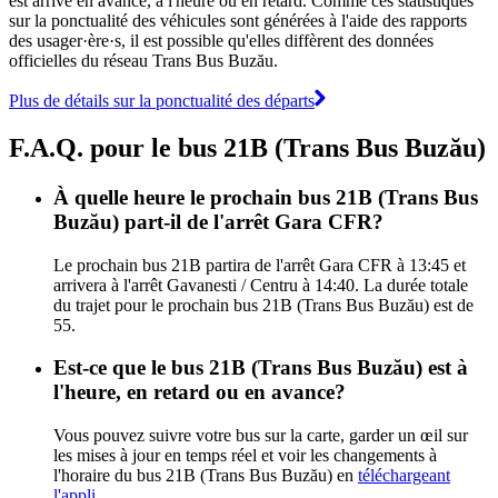
est arrivé en avance, à l'heure ou en retard. Comme ces statistiques
sur la ponctualité des véhicules sont générées à l'aide des rapports
des usager·ère·s, il est possible qu'elles diffèrent des données
officielles du réseau Trans Bus Buzău.
Plus de détails sur la ponctualité des départs
F.A.Q. pour le bus 21B (Trans Bus Buzău)
À quelle heure le prochain bus 21B (Trans Bus
Buzău) part-il de l'arrêt Gara CFR?
Le prochain bus 21B partira de l'arrêt Gara CFR à 13:45 et
arrivera à l'arrêt Gavanesti / Centru à 14:40. La durée totale
du trajet pour le prochain bus 21B (Trans Bus Buzău) est de
55.
Est-ce que le bus 21B (Trans Bus Buzău) est à
l'heure, en retard ou en avance?
Vous pouvez suivre votre bus sur la carte, garder un œil sur
les mises à jour en temps réel et voir les changements à
l'horaire du bus 21B (Trans Bus Buzău) en
téléchargeant
l'appli
.