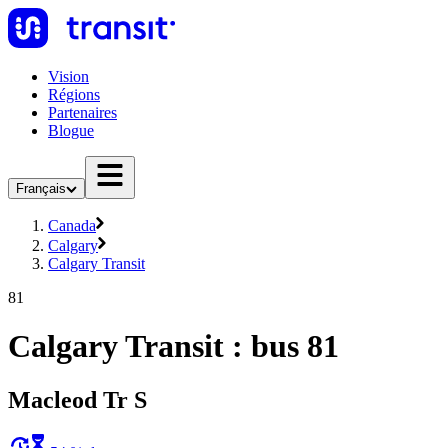
Vision
Régions
Partenaires
Blogue
Français
Canada
Calgary
Calgary Transit
81
Calgary Transit : bus 81
Macleod Tr S