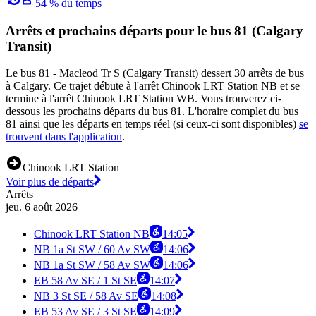
54 % du temps
Arrêts et prochains départs pour le bus 81 (Calgary
Transit)
Le bus 81 - Macleod Tr S (Calgary Transit) dessert 30 arrêts de bus
à Calgary. Ce trajet débute à l'arrêt Chinook LRT Station NB et se
termine à l'arrêt Chinook LRT Station WB. Vous trouverez ci-
dessous les prochains départs du bus 81. L'horaire complet du bus
81 ainsi que les départs en temps réel (si ceux-ci sont disponibles)
se
trouvent dans l'application
.
Chinook LRT Station
Voir plus de départs
Arrêts
jeu. 6 août 2026
Chinook LRT Station NB
14:05
NB 1a St SW / 60 Av SW
14:06
NB 1a St SW / 58 Av SW
14:06
EB 58 Av SE / 1 St SE
14:07
NB 3 St SE / 58 Av SE
14:08
EB 53 Av SE / 3 St SE
14:09