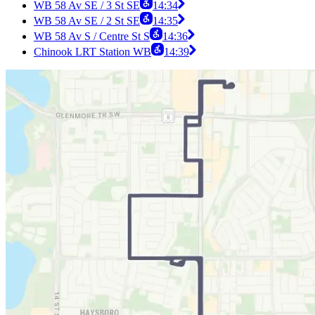
WB 58 Av SE / 3 St SE
14:34
WB 58 Av SE / 2 St SE
14:35
WB 58 Av S / Centre St S
14:36
Chinook LRT Station WB
14:39