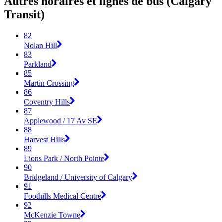
Autres horaires et lignes de bus (Calgary
Transit)
82
Nolan Hill
83
Parkland
85
Martin Crossing
86
Coventry Hills
87
Applewood / 17 Av SE
88
Harvest Hills
89
Lions Park / North Pointe
90
Bridgeland / University of Calgary
91
Foothills Medical Centre
92
McKenzie Towne