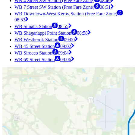
WB 4 Street SW Station (Free Fare Zone)
08:49
WB 7 Street SW Station (Free Fare Zone)
08:51
WB Downtown-West Kerby Station (Free Fare Zone)
08:53
WB Sunalta Station
08:55
WB Shaganappi Point Station
08:58
WB Westbrook Station
09:00
WB 45 Street Station
09:02
WB Sirocco Station
09:04
WB 69 Street Station
09:06