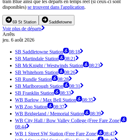
tram Blue ainsi que les départs en temps réel (si ceux-ci sont
disponibles)
se trouvent dans l'application
.
69 St Station
Saddletowne
Voir plus de départs
Arrêts
jeu. 6 août 2026
SB Saddletowne Station
08:18
SB Martindale Station
08:21
SB McKnight / Westwinds Station
08:23
SB Whitehorn Station
08:26
SB Rundle Station
08:28
SB Marlborough Station
08:31
SB Franklin Station
08:33
WB Barlow / Max Bell Station
08:35
WB Zoo Station
08:37
WB Bridgeland / Memorial Station
08:39
WB City Hall / Bow Valley College (Free Fare Zone)
08:44
WB 1 Street SW Station (Free Fare Zone)
08:47