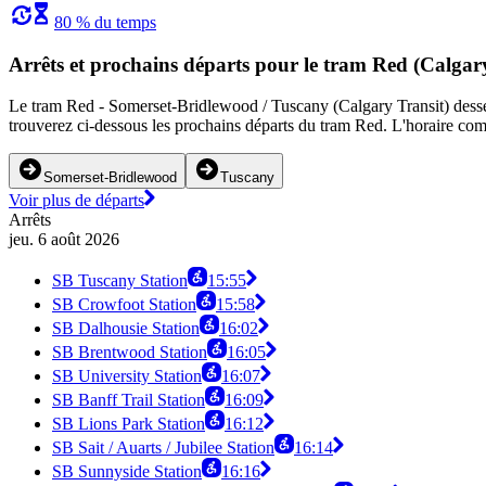
80 % du temps
Arrêts et prochains départs pour le tram Red (Calgar
Le tram Red - Somerset-Bridlewood / Tuscany (Calgary Transit) dessert
trouverez ci-dessous les prochains départs du tram Red. L'horaire comp
Somerset-Bridlewood
Tuscany
Voir plus de départs
Arrêts
jeu. 6 août 2026
SB Tuscany Station
15:55
SB Crowfoot Station
15:58
SB Dalhousie Station
16:02
SB Brentwood Station
16:05
SB University Station
16:07
SB Banff Trail Station
16:09
SB Lions Park Station
16:12
SB Sait / Auarts / Jubilee Station
16:14
SB Sunnyside Station
16:16