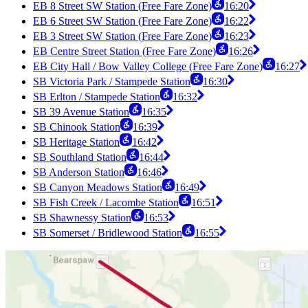
EB 8 Street SW Station (Free Fare Zone)
16:20
EB 6 Street SW Station (Free Fare Zone)
16:22
EB 3 Street SW Station (Free Fare Zone)
16:23
EB Centre Street Station (Free Fare Zone)
16:26
EB City Hall / Bow Valley College (Free Fare Zone)
16:27
SB Victoria Park / Stampede Station
16:30
SB Erlton / Stampede Station
16:32
SB 39 Avenue Station
16:35
SB Chinook Station
16:39
SB Heritage Station
16:42
SB Southland Station
16:44
SB Anderson Station
16:46
SB Canyon Meadows Station
16:49
SB Fish Creek / Lacombe Station
16:51
SB Shawnessy Station
16:53
SB Somerset / Bridlewood Station
16:55