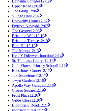
Bethania Cottages
12:02
Upper Road
12:03
The Graig
12:06
Village Hall
12:07
Bedwellty Home
12:07
Dyffryn Newydd
12:07
The George
12:08
Britannia Walk
12:10
Britannia Terrace
12:10
Barn Hill
12:12
The Majors
12:13
Heol Y Dderwen Junction
12:14
St. Thomas's Church
12:16
Cefn Fforest Primary School
12:16
Rees Jones Corner
12:17
The Stonehouse
12:17
Twyn Gardens
12:18
Apollo Way Garages
12:18
Croeso Square
12:19
Frost Place
12:20
Gibbs Close
12:20
Bloomfield Road
12:21
Morrison Street
12:22