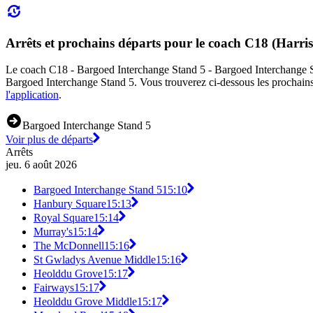
Arrêts et prochains départs pour le coach C18 (Harri
Le coach C18 - Bargoed Interchange Stand 5 - Bargoed Interchange Stan
Bargoed Interchange Stand 5. Vous trouverez ci-dessous les prochains
l'application
.
Bargoed Interchange Stand 5
Voir plus de départs
Arrêts
jeu. 6 août 2026
Bargoed Interchange Stand 5
15:10
Hanbury Square
15:13
Royal Square
15:14
Murray's
15:14
The McDonnell
15:16
St Gwladys Avenue Middle
15:16
Heolddu Grove
15:17
Fairways
15:17
Heolddu Grove Middle
15:17