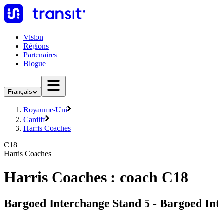
Vision
Régions
Partenaires
Blogue
Français
Royaume-Uni
Cardiff
Harris Coaches
C18
Harris Coaches
Harris Coaches : coach C18
Bargoed Interchange Stand 5 - Bargoed In