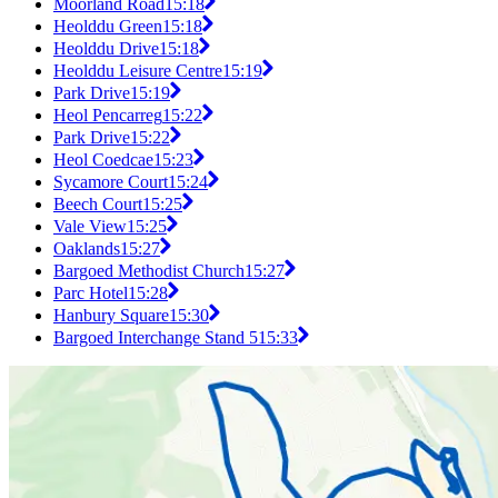
Moorland Road
15:18
Heolddu Green
15:18
Heolddu Drive
15:18
Heolddu Leisure Centre
15:19
Park Drive
15:19
Heol Pencarreg
15:22
Park Drive
15:22
Heol Coedcae
15:23
Sycamore Court
15:24
Beech Court
15:25
Vale View
15:25
Oaklands
15:27
Bargoed Methodist Church
15:27
Parc Hotel
15:28
Hanbury Square
15:30
Bargoed Interchange Stand 5
15:33