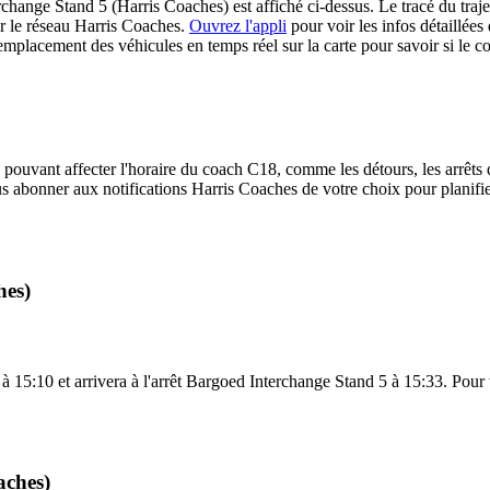
hange Stand 5 (Harris Coaches) est affiché ci-dessus. Le tracé du traje
r le réseau Harris Coaches.
Ouvrez l'appli
pour voir les infos détaillées d
emplacement des véhicules en temps réel sur la carte pour savoir si le c
 pouvant affecter l'horaire du coach C18, comme les détours, les arrêts d
s abonner aux notifications Harris Coaches de votre choix pour planifie
hes)
15:10 et arrivera à l'arrêt Bargoed Interchange Stand 5 à 15:33. Pour vo
aches)