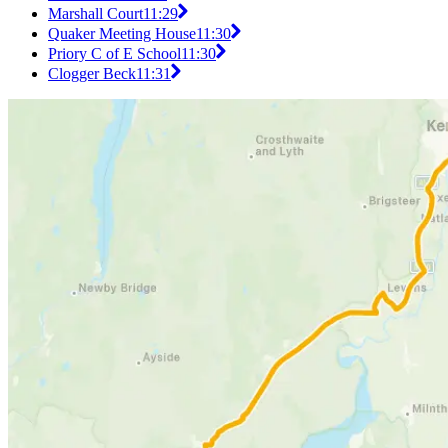
Marshall Court
11:29
Quaker Meeting House
11:30
Priory C of E School
11:30
Clogger Beck
11:31