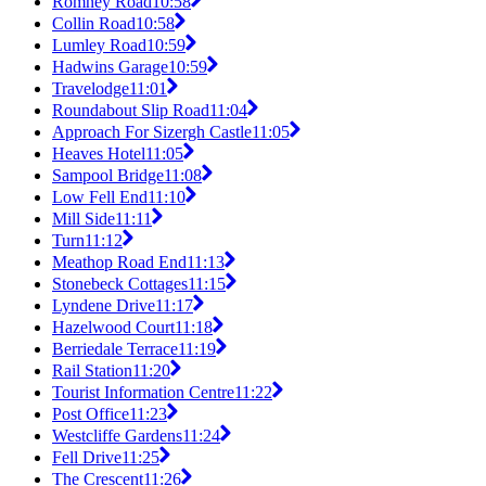
Romney Road
10:58
Collin Road
10:58
Lumley Road
10:59
Hadwins Garage
10:59
Travelodge
11:01
Roundabout Slip Road
11:04
Approach For Sizergh Castle
11:05
Heaves Hotel
11:05
Sampool Bridge
11:08
Low Fell End
11:10
Mill Side
11:11
Turn
11:12
Meathop Road End
11:13
Stonebeck Cottages
11:15
Lyndene Drive
11:17
Hazelwood Court
11:18
Berriedale Terrace
11:19
Rail Station
11:20
Tourist Information Centre
11:22
Post Office
11:23
Westcliffe Gardens
11:24
Fell Drive
11:25
The Crescent
11:26