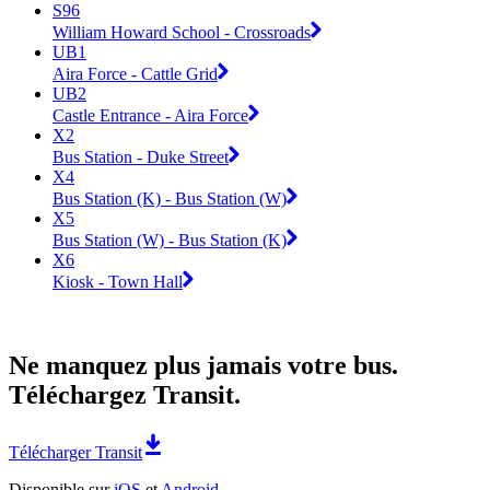
S96
William Howard School - Crossroads
UB1
Aira Force - Cattle Grid
UB2
Castle Entrance - Aira Force
X2
Bus Station - Duke Street
X4
Bus Station (K) - Bus Station (W)
X5
Bus Station (W) - Bus Station (K)
X6
Kiosk - Town Hall
Ne manquez plus jamais votre bus.
Téléchargez Transit.
Télécharger Transit
Disponible sur
iOS
et
Android