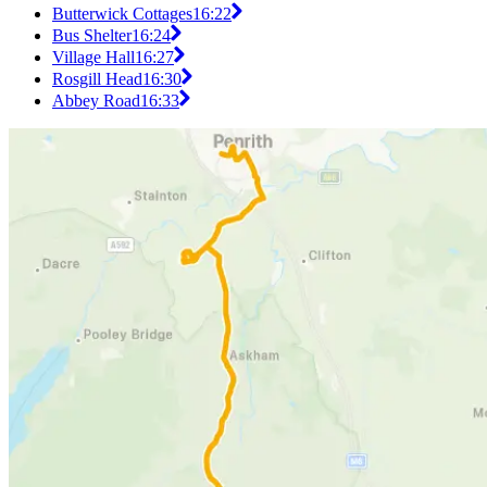
Butterwick Cottages
16:22
Bus Shelter
16:24
Village Hall
16:27
Rosgill Head
16:30
Abbey Road
16:33