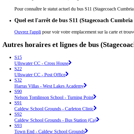
Pour connaître le statut actuel du bus S11 (Stagecoach Cumbri
Quel est l'arrêt de bus S11 (Stagecoach Cumbria
Ouvrez l'appli
pour voir votre emplacement sur la carte et trouve
Autres horaires et lignes de bus (Stageco
S15
Ullswater CC - Cross House
S22
Ullswater CC - Post Office
S32
Harras Villas - West Lakes Academy
S90
Nelson Tomlinson School - Turning Point
S91
Caldew School Grounds - Carleton Clinic
S92
Caldew School Grounds - Bus Station (Ca)
S93
Town End - Caldew School Grounds