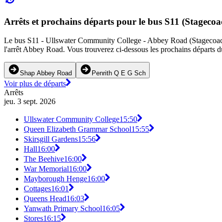
Arrêts et prochains départs pour le bus S11 (Stagec
Le bus S11 - Ullswater Community College - Abbey Road (Stagecoach C
l'arrêt Abbey Road. Vous trouverez ci-dessous les prochains départs du
Shap Abbey Road
Penrith Q E G Sch
Voir plus de départs
Arrêts
jeu. 3 sept. 2026
Ullswater Community College
15:50
Queen Elizabeth Grammar School
15:55
Skirsgill Gardens
15:56
Hall
16:00
The Beehive
16:00
War Memorial
16:00
Mayborough Henge
16:00
Cottages
16:01
Queens Head
16:03
Yanwath Primary School
16:05
Stores
16:15