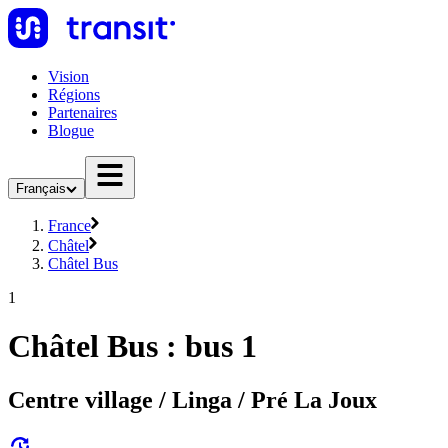
Vision
Régions
Partenaires
Blogue
Français
France
Châtel
Châtel Bus
1
Châtel Bus : bus 1
Centre village / Linga / Pré La Joux