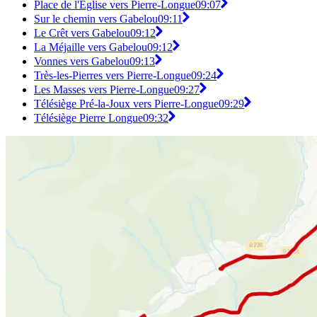
Place de l'Église vers Pierre-Longue
09:07
Sur le chemin vers Gabelou
09:11
Le Crêt vers Gabelou
09:12
La Méjaille vers Gabelou
09:12
Vonnes vers Gabelou
09:13
Très-les-Pierres vers Pierre-Longue
09:24
Les Masses vers Pierre-Longue
09:27
Télésiège Pré-la-Joux vers Pierre-Longue
09:29
Télésiège Pierre Longue
09:32