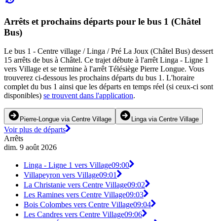
Arrêts et prochains départs pour le bus 1 (Châtel
Bus)
Le bus 1 - Centre village / Linga / Pré La Joux (Châtel Bus) dessert
15 arrêts de bus à Châtel. Ce trajet débute à l'arrêt Linga - Ligne 1
vers Village et se termine à l'arrêt Télésiège Pierre Longue. Vous
trouverez ci-dessous les prochains départs du bus 1. L'horaire
complet du bus 1 ainsi que les départs en temps réel (si ceux-ci sont
disponibles)
se trouvent dans l'application
.
Pierre-Longue via Centre Village
Linga via Centre Village
Voir plus de départs
Arrêts
dim. 9 août 2026
Linga - Ligne 1 vers Village
09:00
Villapeyron vers Village
09:01
La Christanie vers Centre Village
09:02
Les Ramines vers Centre Village
09:03
Bois Colombes vers Centre Village
09:04
Les Candres vers Centre Village
09:06