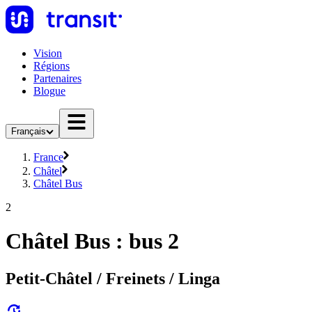
Vision
Régions
Partenaires
Blogue
Français
France
Châtel
Châtel Bus
2
Châtel Bus : bus 2
Petit-Châtel / Freinets / Linga