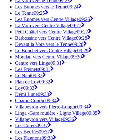
La Vora vers le Tenne
09:23
Les Buomes vers le Tenne
09:24
Le Tenne
09:25
Les Buomes vers Centre Village
09:26
La Vora vers Centre Village
09:27
Petit Châtel vers Centre Village
09:27
Barbossine vers Centre Village
09:28
Devant la Vora vers le Tenne
09:28
Le Bouchet vers Centre Village
09:29
Morclan vers Centre Village
09:30
Centre vers Linga
09:31
Les Freinets
09:31
Le Nant
09:32
Plan de Loy
09:32
Loy
09:33
Demi-Lune
09:33
Champ Courbe
09:34
Villapeyron vers Pierre-Longue
09:34
Linga -Gare routière - Ligne Village
09:35
Villapeyron vers Village
09:36
Les Corers
09:37
Les Beuffes
09:37
Les Plagnons
09:38