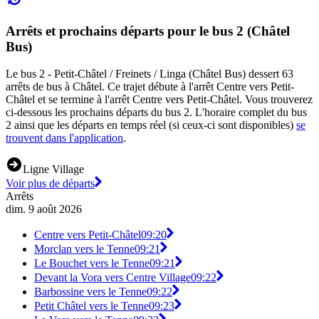
Arrêts et prochains départs pour le bus 2 (Châtel
Bus)
Le bus 2 - Petit-Châtel / Freinets / Linga (Châtel Bus) dessert 63
arrêts de bus à Châtel. Ce trajet débute à l'arrêt Centre vers Petit-
Châtel et se termine à l'arrêt Centre vers Petit-Châtel. Vous trouverez
ci-dessous les prochains départs du bus 2. L'horaire complet du bus
2 ainsi que les départs en temps réel (si ceux-ci sont disponibles)
se
trouvent dans l'application
.
Ligne Village
Voir plus de départs
Arrêts
dim. 9 août 2026
Centre vers Petit-Châtel
09:20
Morclan vers le Tenne
09:21
Le Bouchet vers le Tenne
09:21
Devant la Vora vers Centre Village
09:22
Barbossine vers le Tenne
09:22
Petit Châtel vers le Tenne
09:23