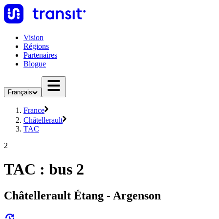
Vision
Régions
Partenaires
Blogue
Français
France
Châtellerault
TAC
2
TAC : bus 2
Châtellerault Étang - Argenson