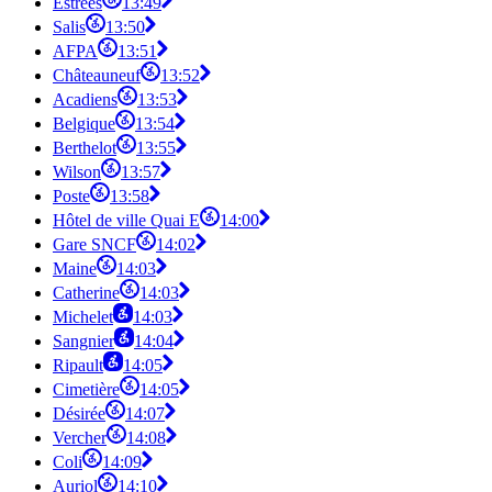
Estrées
13:49
Salis
13:50
AFPA
13:51
Châteauneuf
13:52
Acadiens
13:53
Belgique
13:54
Berthelot
13:55
Wilson
13:57
Poste
13:58
Hôtel de ville Quai E
14:00
Gare SNCF
14:02
Maine
14:03
Catherine
14:03
Michelet
14:03
Sangnier
14:04
Ripault
14:05
Cimetière
14:05
Désirée
14:07
Vercher
14:08
Coli
14:09
Auriol
14:10