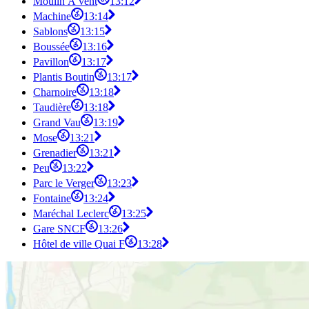
Moulin À vent
13:12
Machine
13:14
Sablons
13:15
Boussée
13:16
Pavillon
13:17
Plantis Boutin
13:17
Charnoire
13:18
Taudière
13:18
Grand Vau
13:19
Mose
13:21
Grenadier
13:21
Peu
13:22
Parc le Verger
13:23
Fontaine
13:24
Maréchal Leclerc
13:25
Gare SNCF
13:26
Hôtel de ville Quai F
13:28