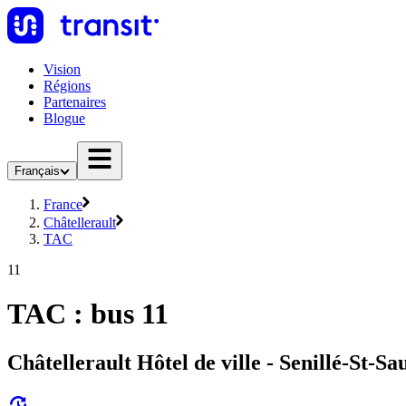
Vision
Régions
Partenaires
Blogue
Français
France
Châtellerault
TAC
11
TAC : bus 11
Châtellerault Hôtel de ville - Senillé-St-Sa