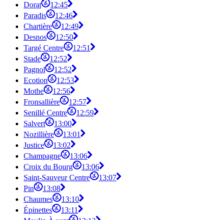
Dorat
12:45
Paradis
12:46
Chartière
12:49
Desnos
12:50
Targé Centre
12:51
Stade
12:52
Pagnol
12:52
Ecotion
12:53
Mothe
12:56
Fronsallière
12:57
Senillé Centre
12:59
Salvert
13:00
Nozillière
13:01
Justice
13:02
Champagne
13:06
Croix du Bourg
13:06
Saint-Sauveur Centre
13:07
Pin
13:08
Chaumes
13:10
Épinettes
13:11