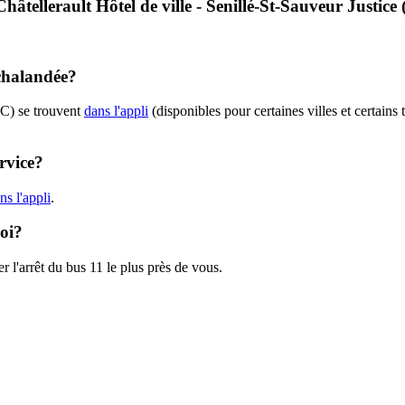
 Châtellerault Hôtel de ville - Senillé-St-Sauveur Justic
achalandée?
AC) se trouvent
dans l'appli
(disponibles pour certaines villes et certains
rvice?
s l'appli
.
moi?
r l'arrêt du bus 11 le plus près de vous.