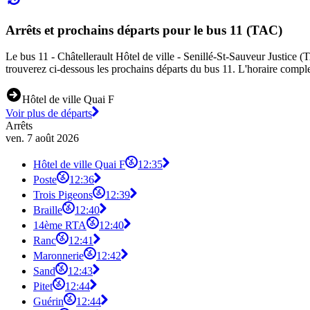
Arrêts et prochains départs pour le bus 11 (TAC)
Le bus 11 - Châtellerault Hôtel de ville - Senillé-St-Sauveur Justice (T
trouverez ci-dessous les prochains départs du bus 11. L'horaire comple
Hôtel de ville Quai F
Voir plus de départs
Arrêts
ven. 7 août 2026
Hôtel de ville Quai F
12:35
Poste
12:36
Trois Pigeons
12:39
Braille
12:40
14ème RTA
12:40
Ranc
12:41
Maronnerie
12:42
Sand
12:43
Pitet
12:44
Guérin
12:44