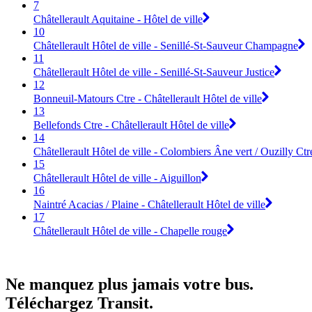
7
Châtellerault Aquitaine - Hôtel de ville
10
Châtellerault Hôtel de ville - Senillé-St-Sauveur Champagne
11
Châtellerault Hôtel de ville - Senillé-St-Sauveur Justice
12
Bonneuil-Matours Ctre - Châtellerault Hôtel de ville
13
Bellefonds Ctre - Châtellerault Hôtel de ville
14
Châtellerault Hôtel de ville - Colombiers Âne vert / Ouzilly Ctr
15
Châtellerault Hôtel de ville - Aiguillon
16
Naintré Acacias / Plaine - Châtellerault Hôtel de ville
17
Châtellerault Hôtel de ville - Chapelle rouge
Ne manquez plus jamais votre bus.
Téléchargez Transit.