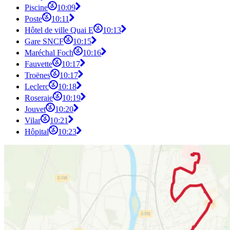
Piscine
10:09
Poste
10:11
Hôtel de ville Quai E
10:13
Gare SNCF
10:15
Maréchal Foch
10:16
Fauvette
10:17
Troënes
10:17
Leclerc
10:18
Roseraie
10:19
Jouvet
10:20
Vilar
10:21
Hôpital
10:23