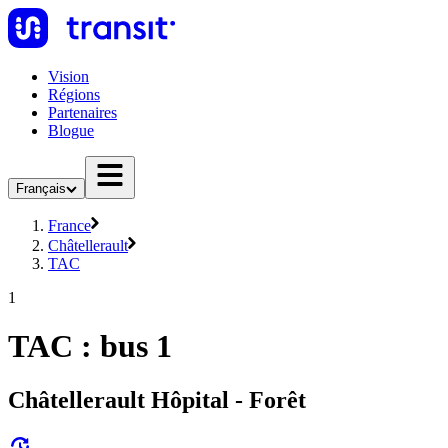
Vision
Régions
Partenaires
Blogue
Français
France
Châtellerault
TAC
1
TAC : bus 1
Châtellerault Hôpital - Forêt