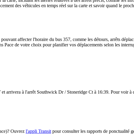
ur la carte, incluant les alertes relatives à des arrêts précis, comme les 
placement des véhicules en temps réel sur la carte et savoir quand le proc
 pouvant affecter l'horaire du bus 357, comme les détours, arrêts déplacé
s Pace de votre choix pour planifier vos déplacements selon les interrup
t arrivera à l'arrêt Southwick Dr / Stoneridge Ct à 16:39. Pour voir à qu
(Pace)? Ouvrez
l'appli Transit
pour consulter les rapports de ponctualité g