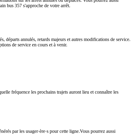
informations sur les arrêts annulés ou déplacés. Vous pourrez aussi
hain bus 357 s'approche de votre arrêt.
s, départs annulés, retards majeurs et autres modifications de service.
tions de service en cours et à venir.
elle fréquence les prochains trajets auront lieu et connaître les
énérés par les usager·ère·s pour cette ligne.Vous pourrez aussi