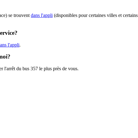
ace) se trouvent
dans l'appli
(disponibles pour certaines villes et certain
service?
ns l'appli
.
 moi?
r l'arrêt du bus 357 le plus près de vous.