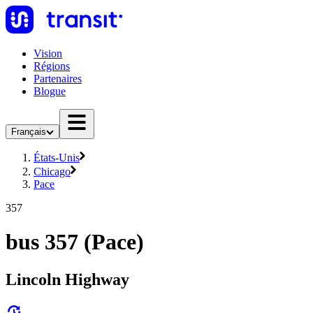
Vision
Régions
Partenaires
Blogue
Français
États-Unis
Chicago
Pace
357
bus 357 (Pace)
Lincoln Highway