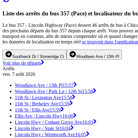
Liste des arrêts du bus 357 (Pace) et localisateur du b
Le bus 357 - Lincoln Highway (Pace) dessert 46 arrêts de bus à Chicago
des prochains départs du bus 357 depuis chaque arrêt. Vous pouvez aus
transport en commun, afin de mieux comprendre où et quand changer de 
les données de localisation en temps réel
se trouvent dans l'application
Southwick Dr / Stoneridge Ct
Woodlawn Ave / 13th Pl
Voir plus de départs
Arrêts
ven. 7 août 2026
Woodlawn Ave / 13th Pl
15:57
Woodlawn Ave / Park Ln / 12th St
15:58
11th St / Lexington Ave
15:58
11th St / Berkeley Ave
15:59
11th St / Ellis Ave
15:59
Ellis Ave / Lincoln Hwy
16:00
Lincoln Hwy / Cottage Grove Ave
16:01
Lincoln Hwy / State St
16:04
Lincoln Hwy / Wentworth Ave
16:05