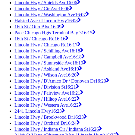
Lincoln Hwy / Shields Ave
16:06
Lincoln Hwy / Ctr Ave
16:06
Lincoln Hwy / Washington Ave
16:07
Halsted Ave / Lincoln Hwy
16:08
16th St / Otto Blvd
16:09
Pace Chicago Hgts Terminal Bay 3
16:15
16th St / Chicago Rd
16:16
Lincoln Hwy / Chicago Rd
16:17
Lincoln Hwy / Schilling Ave
16:18
Lincoln Hwy / Campbell Ave
16:18
Lincoln Hwy / Sunnyside Ave
16:19
Lincoln Hwy / Ashland Ave
16:19
Lincoln Hwy / Wilson Ave
16:20
Lincoln Hwy / D'Amico Dr / Donovan Dr
16:20
Lincoln Hwy / Division St
16:21
Lincoln Hwy / Fairview Ave
16:21
Lincoln Hwy / Hilltop Ave
16:22
Lincoln Hwy / Western Ave
16:22
2441 Lincoln Hwy
16:23
Lincoln Hwy / Brookwood Dr
16:23
Lincoln Hwy / Orchard Dr
16:24
Lincoln Hwy / Indiana Cir / Indiana St
16:26