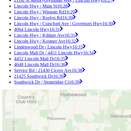
211th St Metra (Olympian Way / Lincoln Hwy)
16:27
Lincoln Hwy / Main St
16:28
Lincoln Hwy / Wingate Rd
16:29
Lincoln Hwy / Roslyn Rd
16:30
Lincoln Hwy / Crawford Ave / Governors Hwy
16:30
4064 Lincoln Hwy
16:31
Lincoln Hwy / Kildare Ave
16:31
Lincoln Hwy / Kostner Ave
16:32
Lindenwood Dr / Lincoln Hwy
16:33
Lincoln Mall Dr / 4451 Lincoln Hwy
16:34
4452 Lincoln Mall Dr
16:35
4648 Lincoln Mall Dr
16:36
Service Rd / 21430 Cicero Ave
16:38
21425 Southwick Dr
16:39
Southwick Dr / Stoneridge Ct
16:39