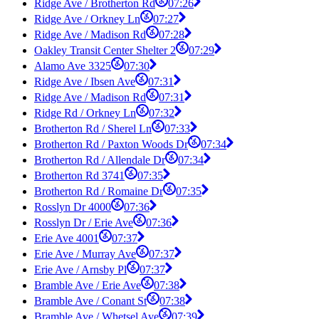
Ridge Ave / Brotherton Rd
07:26
Ridge Ave / Orkney Ln
07:27
Ridge Ave / Madison Rd
07:28
Oakley Transit Center Shelter 2
07:29
Alamo Ave 3325
07:30
Ridge Ave / Ibsen Ave
07:31
Ridge Ave / Madison Rd
07:31
Ridge Rd / Orkney Ln
07:32
Brotherton Rd / Sherel Ln
07:33
Brotherton Rd / Paxton Woods Dr
07:34
Brotherton Rd / Allendale Dr
07:34
Brotherton Rd 3741
07:35
Brotherton Rd / Romaine Dr
07:35
Rosslyn Dr 4000
07:36
Rosslyn Dr / Erie Ave
07:36
Erie Ave 4001
07:37
Erie Ave / Murray Ave
07:37
Erie Ave / Arnsby Pl
07:37
Bramble Ave / Erie Ave
07:38
Bramble Ave / Conant St
07:38
Bramble Ave / Whetsel Ave
07:39