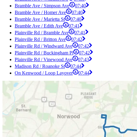
Bramble Ave / Simpson Ave
07:40
Bramble Ave / Homer Ave
07:40
Bramble Ave / Marietta St
07:40
Bramble Ave / Edith Ave
07:41
Plainville Rd / Bramble Ave
07:41
Plainville Rd / Britton Ave
07:42
Plainville Rd / Windward Ave
07:42
Plainville Rd / Buckingham Pl
07:42
Plainville Rd / Vinewood Ave
07:43
Madison Rd / Roanoke St
07:44
On Kenwood / Loop Layover
07:44