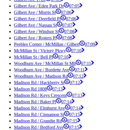
Gilbert Ave / Eden Park Dr
07:05
Gilbert Ave / Morris St
07:06
Gilbert Ave / Deerfield Pl
07:06
Gilbert Ave / Nassau St
07:07
Gilbert Ave / Windsor St
07:08
Gilbert Ave / Rogers Pl
07:08
Peebles Corner / McMillan / Gilbert
07:09
McMillan St / Victory Pkwy
07:10
McMillan St / Bell Pl
07:10
Woodburn Ave / McMillan St Mb
07:11
Woodburn Ave / Burdette Ave
07:11
Woodburn Ave / Madison Rd
07:12
Madison Rd / Hackberry St
07:12
Madison Rd 1808
07:13
Madison Rd / Keys Crescent
07:13
Madison Rd / Baker Pl
07:14
Madison Rd / Elmhurst Ave
07:14
Madison Rd / Cinnamon St
07:15
Madison Rd / Grandin Rd
07:15
Madison Rd / Bedford Ave
07:15