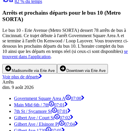
82 % du temps
Arrêts et prochains départs pour le bus 10 (Metro
SORTA)
Le bus 10 - Erie Avenue (Metro SORTA) dessert 78 arrêts de bus à
Cincinnati. Ce trajet débute à l'arrêt Government Square Area A et
se termine à l'arrêt On Kenwood / Loop Layover. Vous trouverez ci-
dessous les prochains départs du bus 10. L'horaire complet du bus
10 ainsi que les départs en temps réel (si ceux-ci sont disponibles)
se
trouvent dans l'application
.
Madisonville via Erie Ave
Downtown via Erie Ave
Voir plus de départs
Arrêts
dim. 9 août 2026
Government Square Area A
07:00
Main Mid 6th / 7th
07:01
7th St / Sycamore St
07:01
Gilbert Ave / Court St
07:02
Gilbert Ave / Elsinore Pl
07:04
Gilbert Ave 1720
07:05