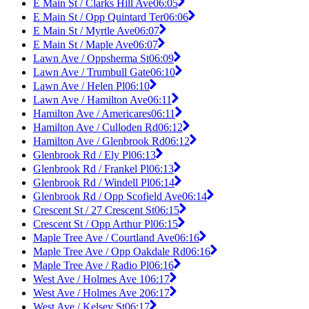
E Main St / Clarks Hill Ave
06:05
E Main St / Opp Quintard Ter
06:06
E Main St / Myrtle Ave
06:07
E Main St / Maple Ave
06:07
Lawn Ave / Oppsherma St
06:09
Lawn Ave / Trumbull Gate
06:10
Lawn Ave / Helen Pl
06:10
Lawn Ave / Hamilton Ave
06:11
Hamilton Ave / Americares
06:11
Hamilton Ave / Culloden Rd
06:12
Hamilton Ave / Glenbrook Rd
06:12
Glenbrook Rd / Ely Pl
06:13
Glenbrook Rd / Frankel Pl
06:13
Glenbrook Rd / Windell Pl
06:14
Glenbrook Rd / Opp Scofield Ave
06:14
Crescent St / 27 Crescent St
06:15
Crescent St / Opp Arthur Pl
06:15
Maple Tree Ave / Courtland Ave
06:16
Maple Tree Ave / Opp Oakdale Rd
06:16
Maple Tree Ave / Radio Pl
06:16
West Ave / Holmes Ave 1
06:17
West Ave / Holmes Ave 2
06:17
West Ave / Kelsey St
06:17