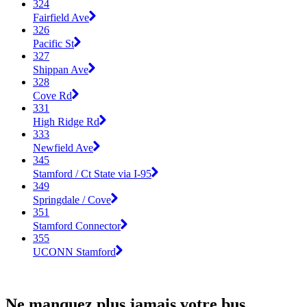
324
Fairfield Ave
326
Pacific St
327
Shippan Ave
328
Cove Rd
331
High Ridge Rd
333
Newfield Ave
345
Stamford / Ct State via I-95
349
Springdale / Cove
351
Stamford Connector
355
UCONN Stamford
Ne manquez plus jamais votre bus.