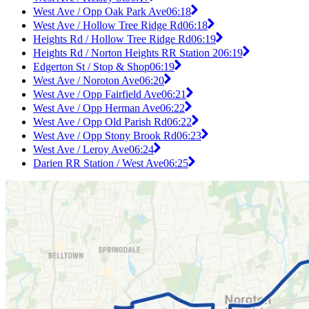
West Ave / Opp Oak Park Ave
06:18
West Ave / Hollow Tree Ridge Rd
06:18
Heights Rd / Hollow Tree Ridge Rd
06:19
Heights Rd / Norton Heights RR Station 2
06:19
Edgerton St / Stop & Shop
06:19
West Ave / Noroton Ave
06:20
West Ave / Opp Fairfield Ave
06:21
West Ave / Opp Herman Ave
06:22
West Ave / Opp Old Parish Rd
06:22
West Ave / Opp Stony Brook Rd
06:23
West Ave / Leroy Ave
06:24
Darien RR Station / West Ave
06:25