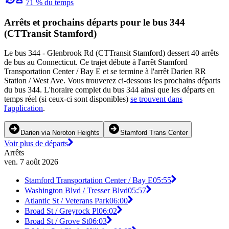
71 % du temps
Arrêts et prochains départs pour le bus 344
(CTTransit Stamford)
Le bus 344 - Glenbrook Rd (CTTransit Stamford) dessert 40 arrêts
de bus au Connecticut. Ce trajet débute à l'arrêt Stamford
Transportation Center / Bay E et se termine à l'arrêt Darien RR
Station / West Ave. Vous trouverez ci-dessous les prochains départs
du bus 344. L'horaire complet du bus 344 ainsi que les départs en
temps réel (si ceux-ci sont disponibles)
se trouvent dans
l'application
.
Darien via Noroton Heights
Stamford Trans Center
Voir plus de départs
Arrêts
ven. 7 août 2026
Stamford Transportation Center / Bay E
05:55
Washington Blvd / Tresser Blvd
05:57
Atlantic St / Veterans Park
06:00
Broad St / Greyrock Pl
06:02
Broad St / Grove St
06:03