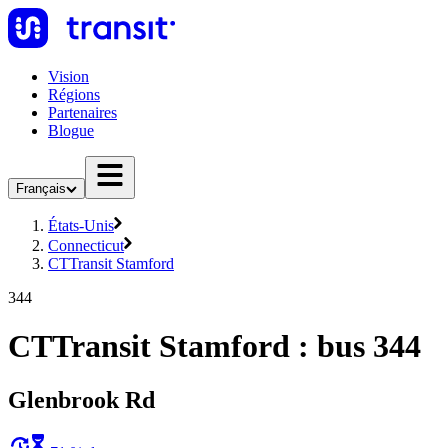
Vision
Régions
Partenaires
Blogue
Français
États-Unis
Connecticut
CTTransit Stamford
344
CTTransit Stamford : bus 344
Glenbrook Rd