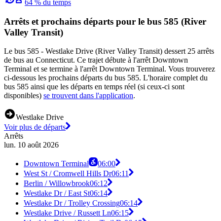
64 % du temps
Arrêts et prochains départs pour le bus 585 (River
Valley Transit)
Le bus 585 - Westlake Drive (River Valley Transit) dessert 25 arrêts
de bus au Connecticut. Ce trajet débute à l'arrêt Downtown
Terminal et se termine à l'arrêt Downtown Terminal. Vous trouverez
ci-dessous les prochains départs du bus 585. L'horaire complet du
bus 585 ainsi que les départs en temps réel (si ceux-ci sont
disponibles)
se trouvent dans l'application
.
Westlake Drive
Voir plus de départs
Arrêts
lun. 10 août 2026
Downtown Terminal
06:00
West St / Cromwell Hills Dr
06:11
Berlin / Willowbrook
06:12
Westlake Dr / East St
06:14
Westlake Dr / Trolley Crossing
06:14
Westlake Drive / Russett Ln
06:15