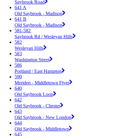
Saybrook Road
641 A
Old Saybrook - Madison
641 B
Old Saybrook - Madison
581-582
Saybrook Rd / Wesleyan Hills
582
Wesleyan Hills
583
Washington Street
586
Portland / East Hampton
590
Meriden - Middletown Flyer
640
Old Saybrook Loop
642
Old Saybrook - Chester
643
Old Saybrook - New London
644
Old Saybrook - Middletown
645