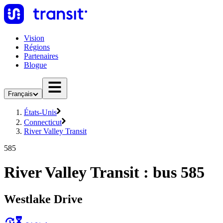
Vision
Régions
Partenaires
Blogue
Français
États-Unis
Connecticut
River Valley Transit
585
River Valley Transit : bus 585
Westlake Drive