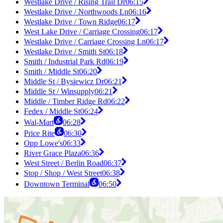
Westlake Drive / Rising Trail Dr
06:15
Westlake Drive / Northwoods Ln
06:16
Westlake Drive / Town Ridge
06:17
West Lake Drive / Carriage Crossing
06:17
Westlake Drive / Carriage Crossing Ln
06:17
Westlake Drive / Smith St
06:18
Smith / Industrial Park Rd
06:19
Smith / Middle St
06:20
Middle St / Bysiewicz Dr
06:21
Middle St / Winsupply
06:21
Middle / Timber Ridge Rd
06:22
Fedex / Middle St
06:24
Wal-Mart
06:28
Price Rite
06:30
Opp Lowe's
06:33
River Grace Plaza
06:36
West Street / Berlin Road
06:37
Stop / Shop / West Street
06:38
Downtown Terminal
06:50