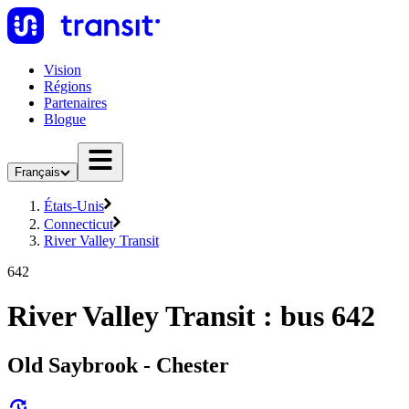
Vision
Régions
Partenaires
Blogue
Français
États-Unis
Connecticut
River Valley Transit
642
River Valley Transit : bus 642
Old Saybrook - Chester