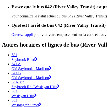
Est-ce que le bus 642 (River Valley Transit) est p
Pour connaître le statut actuel du bus 642 (River Valley Transit
Quel est l'arrêt de bus 642 (River Valley Transit)
Ouvrez l'appli
pour voir votre emplacement sur la carte et trouve
Autres horaires et lignes de bus (River Val
581
Saybrook Road
641 A
Old Saybrook - Madison
641 B
Old Saybrook - Madison
581-582
Saybrook Rd / Wesleyan Hills
582
Wesleyan Hills
583
Washington Street