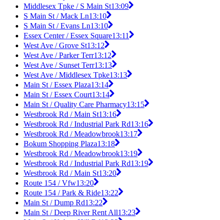
Middlesex Tpke / S Main St
13:09
S Main St / Mack Ln
13:10
S Main St / Evans Ln
13:10
Essex Center / Essex Square
13:11
West Ave / Grove St
13:12
West Ave / Parker Terr
13:12
West Ave / Sunset Terr
13:13
West Ave / Middlesex Tpke
13:13
Main St / Essex Plaza
13:14
Main St / Essex Court
13:14
Main St / Quality Care Pharmacy
13:15
Westbrook Rd / Main St
13:16
Westbrook Rd / Industrial Park Rd
13:16
Westbrook Rd / Meadowbrook
13:17
Bokum Shopping Plaza
13:18
Westbrook Rd / Meadowbrook
13:19
Westbrook Rd / Industrial Park Rd
13:19
Westbrook Rd / Main St
13:20
Route 154 / Vfw
13:20
Route 154 / Park & Ride
13:22
Main St / Dump Rd
13:22
Main St / Deep River Rent All
13:23