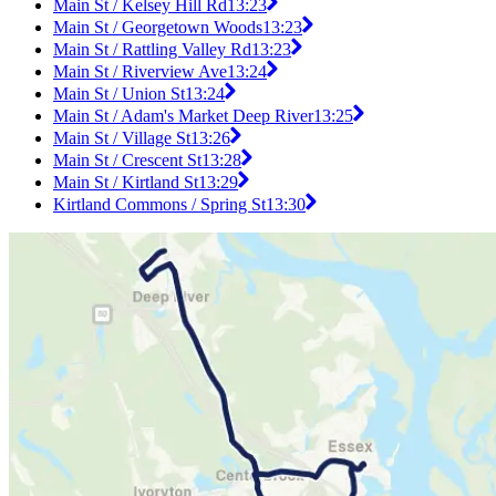
Main St / Kelsey Hill Rd
13:23
Main St / Georgetown Woods
13:23
Main St / Rattling Valley Rd
13:23
Main St / Riverview Ave
13:24
Main St / Union St
13:24
Main St / Adam's Market Deep River
13:25
Main St / Village St
13:26
Main St / Crescent St
13:28
Main St / Kirtland St
13:29
Kirtland Commons / Spring St
13:30