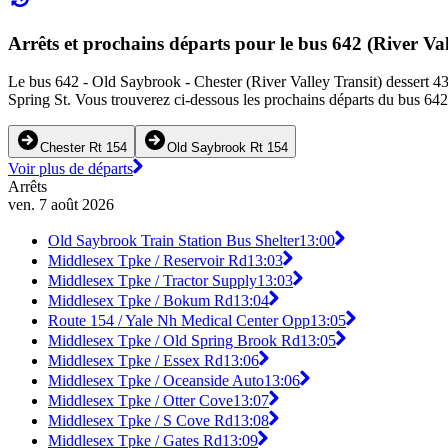
Arrêts et prochains départs pour le bus 642 (River Val
Le bus 642 - Old Saybrook - Chester (River Valley Transit) dessert 43 
Spring St. Vous trouverez ci-dessous les prochains départs du bus 642.
Chester Rt 154
Old Saybrook Rt 154
Voir plus de départs
Arrêts
ven. 7 août 2026
Old Saybrook Train Station Bus Shelter
13:00
Middlesex Tpke / Reservoir Rd
13:03
Middlesex Tpke / Tractor Supply
13:03
Middlesex Tpke / Bokum Rd
13:04
Route 154 / Yale Nh Medical Center Opp
13:05
Middlesex Tpke / Old Spring Brook Rd
13:05
Middlesex Tpke / Essex Rd
13:06
Middlesex Tpke / Oceanside Auto
13:06
Middlesex Tpke / Otter Cove
13:07
Middlesex Tpke / S Cove Rd
13:08
Middlesex Tpke / Gates Rd
13:09