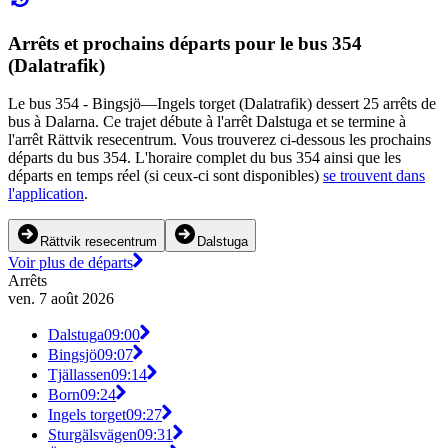
Arrêts et prochains départs pour le bus 354
(Dalatrafik)
Le bus 354 - Bingsjö—Ingels torget (Dalatrafik) dessert 25 arrêts de
bus à Dalarna. Ce trajet débute à l'arrêt Dalstuga et se termine à
l'arrêt Rättvik resecentrum. Vous trouverez ci-dessous les prochains
départs du bus 354. L'horaire complet du bus 354 ainsi que les
départs en temps réel (si ceux-ci sont disponibles)
se trouvent dans
l'application
.
Rättvik resecentrum
Dalstuga
Voir plus de départs
Arrêts
ven. 7 août 2026
Dalstuga
09:00
Bingsjö
09:07
Tjällassen
09:14
Born
09:24
Ingels torget
09:27
Sturgälsvägen
09:31