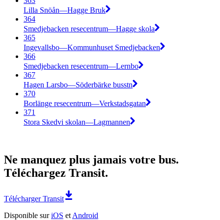
363
Lilla Snöån—Hagge Bruk
364
Smedjebacken resecentrum—Hagge skola
365
Ingevallsbo—Kommunhuset Smedjebacken
366
Smedjebacken resecentrum—Lernbo
367
Hagen Larsbo—Söderbärke busstn
370
Borlänge resecentrum—Verkstadsgatan
371
Stora Skedvi skolan—Lagmannen
Ne manquez plus jamais votre bus.
Téléchargez Transit.
Télécharger Transit
Disponible sur
iOS
et
Android