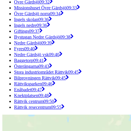
Övre Gärdsjö
09:32
Missionshuset Övre Gärdsjö
09:33
Övre Gärdsjö norra
09:34
Ingels skolan
09:36
Ingels nedre
09:36
Giftings
09:37
Bystugan Nedre Gärdsjö
09:38
Nedre Gärdsjö
09:39
Fyres
09:40
Nedre Gärdsjö vsk
09:40
Baggetorp
09:41
Österängarna
09:43
Stora industriområdet Rättvik
09:45
Bilprovningen Rättvik
09:45
Rättviksparken
09:46
Enåbadet
09:47
Knektplatsen
09:48
Rättvik centrum
09:50
Rättvik resecentrum
09:55