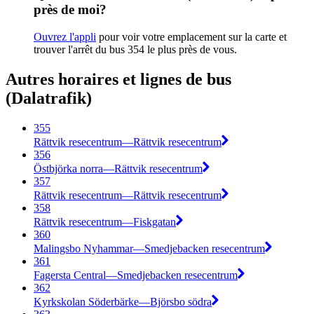
près de moi?
Ouvrez l'appli
pour voir votre emplacement sur la carte et
trouver l'arrêt du bus 354 le plus près de vous.
Autres horaires et lignes de bus
(Dalatrafik)
355
Rättvik resecentrum—Rättvik resecentrum
356
Östbjörka norra—Rättvik resecentrum
357
Rättvik resecentrum—Rättvik resecentrum
358
Rättvik resecentrum—Fiskgatan
360
Malingsbo Nyhammar—Smedjebacken resecentrum
361
Fagersta Central—Smedjebacken resecentrum
362
Kyrkskolan Söderbärke—Björsbo södra