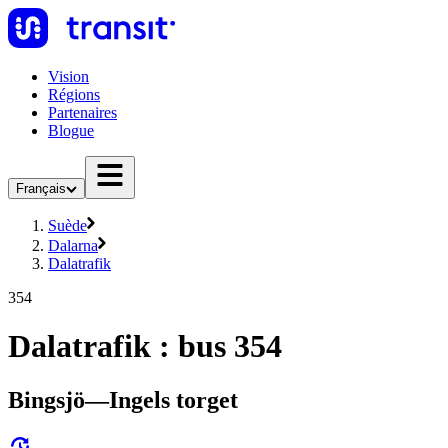
Vision
Régions
Partenaires
Blogue
Français
Suède
Dalarna
Dalatrafik
354
Dalatrafik : bus 354
Bingsjö—Ingels torget