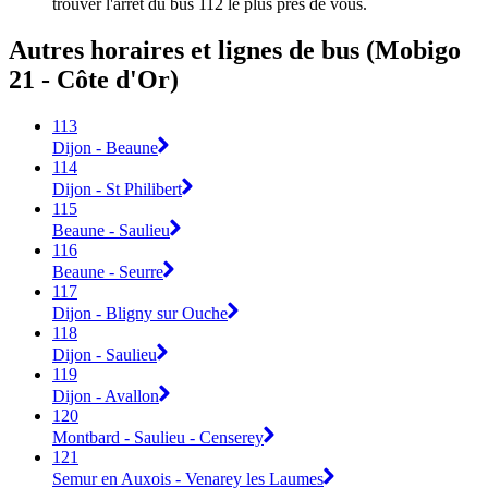
trouver l'arrêt du bus 112 le plus près de vous.
Autres horaires et lignes de bus (Mobigo
21 - Côte d'Or)
113
Dijon - Beaune
114
Dijon - St Philibert
115
Beaune - Saulieu
116
Beaune - Seurre
117
Dijon - Bligny sur Ouche
118
Dijon - Saulieu
119
Dijon - Avallon
120
Montbard - Saulieu - Censerey
121
Semur en Auxois - Venarey les Laumes