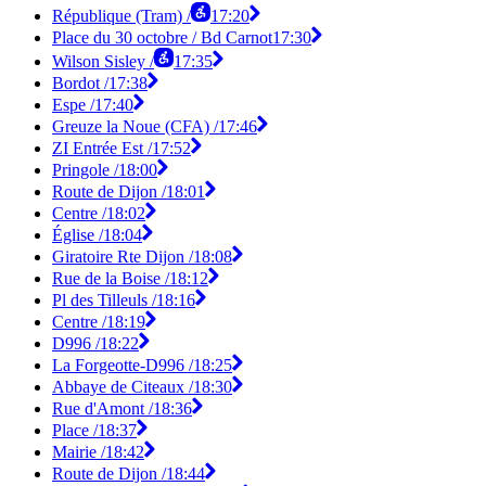
République (Tram) /
17:20
Place du 30 octobre / Bd Carnot
17:30
Wilson Sisley /
17:35
Bordot /
17:38
Espe /
17:40
Greuze la Noue (CFA) /
17:46
ZI Entrée Est /
17:52
Pringole /
18:00
Route de Dijon /
18:01
Centre /
18:02
Église /
18:04
Giratoire Rte Dijon /
18:08
Rue de la Boise /
18:12
Pl des Tilleuls /
18:16
Centre /
18:19
D996 /
18:22
La Forgeotte-D996 /
18:25
Abbaye de Citeaux /
18:30
Rue d'Amont /
18:36
Place /
18:37
Mairie /
18:42
Route de Dijon /
18:44