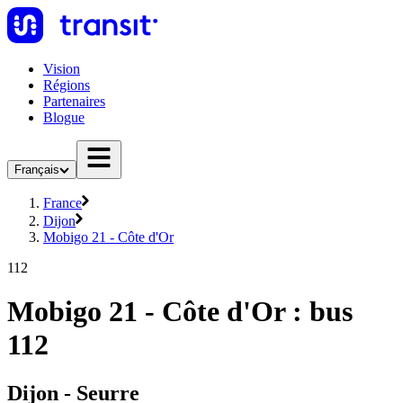
Vision
Régions
Partenaires
Blogue
Français
France
Dijon
Mobigo 21 - Côte d'Or
112
Mobigo 21 - Côte d'Or : bus
112
Dijon - Seurre