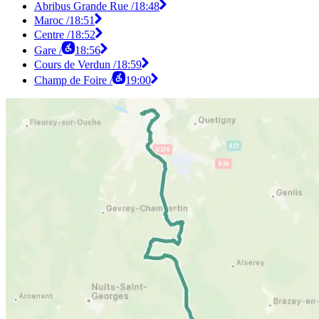
Abribus Grande Rue /
18:48
Maroc /
18:51
Centre /
18:52
Gare /
18:56
Cours de Verdun /
18:59
Champ de Foire /
19:00