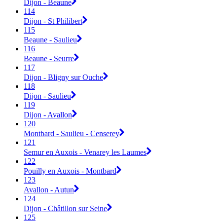
Dijon - Beaune
114
Dijon - St Philibert
115
Beaune - Saulieu
116
Beaune - Seurre
117
Dijon - Bligny sur Ouche
118
Dijon - Saulieu
119
Dijon - Avallon
120
Montbard - Saulieu - Censerey
121
Semur en Auxois - Venarey les Laumes
122
Pouilly en Auxois - Montbard
123
Avallon - Autun
124
Dijon - Châtillon sur Seine
125