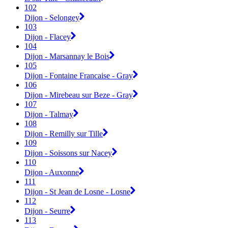
102
Dijon - Selongey
103
Dijon - Flacey
104
Dijon - Marsannay le Bois
105
Dijon - Fontaine Francaise - Gray
106
Dijon - Mirebeau sur Beze - Gray
107
Dijon - Talmay
108
Dijon - Remilly sur Tille
109
Dijon - Soissons sur Nacey
110
Dijon - Auxonne
111
Dijon - St Jean de Losne - Losne
112
Dijon - Seurre
113