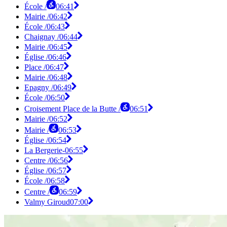
École /
06:41
Mairie /
06:42
École /
06:43
Chaignay /
06:44
Mairie /
06:45
Église /
06:46
Place /
06:47
Mairie /
06:48
Epagny /
06:49
École /
06:50
Croisement Place de la Butte /
06:51
Mairie /
06:52
Mairie /
06:53
Église /
06:54
La Bergerie-
06:55
Centre /
06:56
Église /
06:57
École /
06:58
Centre /
06:59
Valmy Giroud
07:00