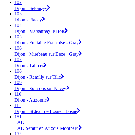
102
Dijon - Selongey
103
Dijon - Flacey
104
Dijon - Marsannay le Bois
105
Dijon - Fontaine Francaise - Gray
106
Dijon - Mirebeau sur Beze - Gray
107
Dijon - Talmay
108
Dijon - Remilly sur Tille
109
Dijon - Soissons sur Nacey
110
Dijon - Auxonne
111
Dijon - St Jean de Losne - Losne
151
TAD
TAD Semur en Auxois-Montbard
152