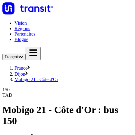
Vision
Régions
Partenaires
Blogue
Français
France
Dijon
Mobigo 21 - Côte d'Or
150
TAD
Mobigo 21 - Côte d'Or : bus
150