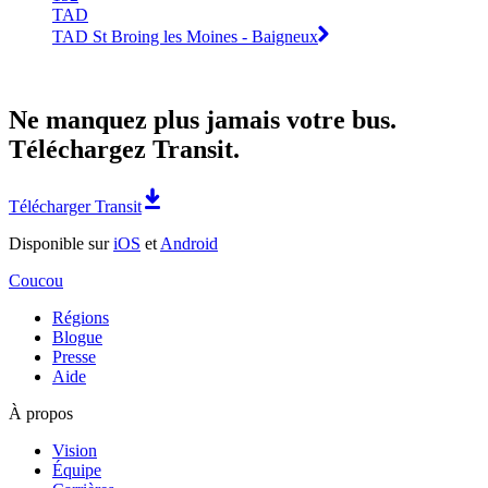
TAD
TAD St Broing les Moines - Baigneux
Ne manquez plus jamais votre bus.
Téléchargez Transit.
Télécharger Transit
Disponible sur
iOS
et
Android
Coucou
Régions
Blogue
Presse
Aide
À propos
Vision
Équipe