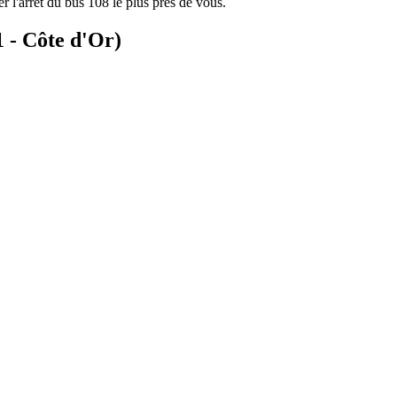
r l'arrêt du bus 108 le plus près de vous.
1 - Côte d'Or)