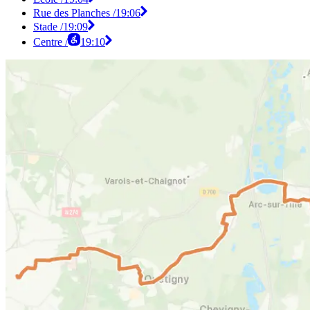
Rue des Planches /
19:06
Stade /
19:09
Centre /
19:10