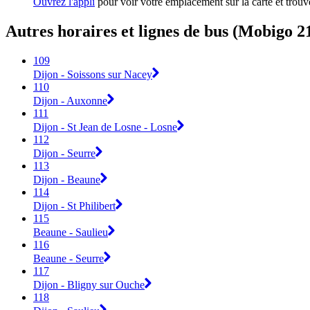
Ouvrez l'appli
pour voir votre emplacement sur la carte et trouve
Autres horaires et lignes de bus (Mobigo 2
109
Dijon - Soissons sur Nacey
110
Dijon - Auxonne
111
Dijon - St Jean de Losne - Losne
112
Dijon - Seurre
113
Dijon - Beaune
114
Dijon - St Philibert
115
Beaune - Saulieu
116
Beaune - Seurre
117
Dijon - Bligny sur Ouche
118