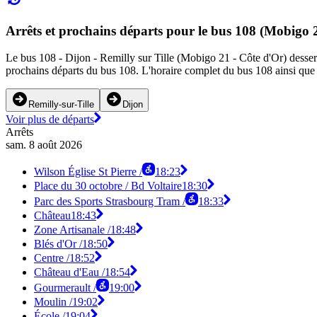
Arrêts et prochains départs pour le bus 108 (Mobigo 
Le bus 108 - Dijon - Remilly sur Tille (Mobigo 21 - Côte d'Or) dessert 1
prochains départs du bus 108. L'horaire complet du bus 108 ainsi que l
Remilly-sur-Tille
Dijon
Voir plus de départs
Arrêts
sam. 8 août 2026
Wilson Église St Pierre /
18:23
Place du 30 octobre / Bd Voltaire
18:30
Parc des Sports Strasbourg Tram /
18:33
Château
18:43
Zone Artisanale /
18:48
Blés d'Or /
18:50
Centre /
18:52
Château d'Eau /
18:54
Gourmerault /
19:00
Moulin /
19:02
École /
19:04