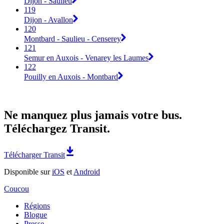
Dijon - Saulieu
119
Dijon - Avallon
120
Montbard - Saulieu - Censerey
121
Semur en Auxois - Venarey les Laumes
122
Pouilly en Auxois - Montbard
Ne manquez plus jamais votre bus.
Téléchargez Transit.
Télécharger Transit
Disponible sur
iOS
et
Android
Coucou
Régions
Blogue
Presse