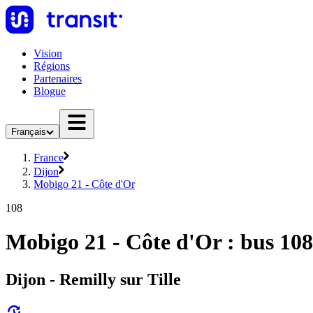
Vision
Régions
Partenaires
Blogue
Français
France
Dijon
Mobigo 21 - Côte d'Or
108
Mobigo 21 - Côte d'Or : bus 108
Dijon - Remilly sur Tille