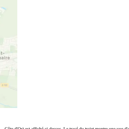
 Côte d'Or) est affiché ci-dessus. Le tracé du trajet montre une vue d'