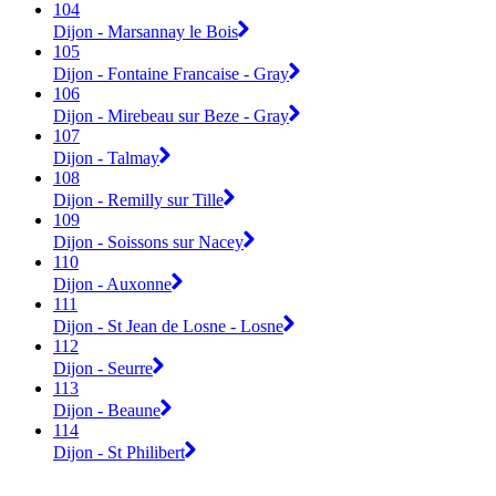
104
Dijon - Marsannay le Bois
105
Dijon - Fontaine Francaise - Gray
106
Dijon - Mirebeau sur Beze - Gray
107
Dijon - Talmay
108
Dijon - Remilly sur Tille
109
Dijon - Soissons sur Nacey
110
Dijon - Auxonne
111
Dijon - St Jean de Losne - Losne
112
Dijon - Seurre
113
Dijon - Beaune
114
Dijon - St Philibert