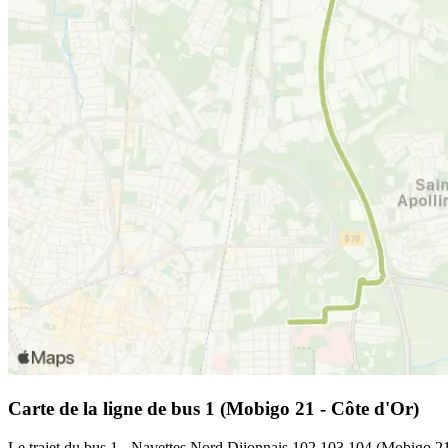
Carte de la ligne de bus 1 (Mobigo 21 - Côte d'Or)
Le trajet du bus 1 - Navettes Nord Dijonnais 102 103 104 (Mobigo 21 -