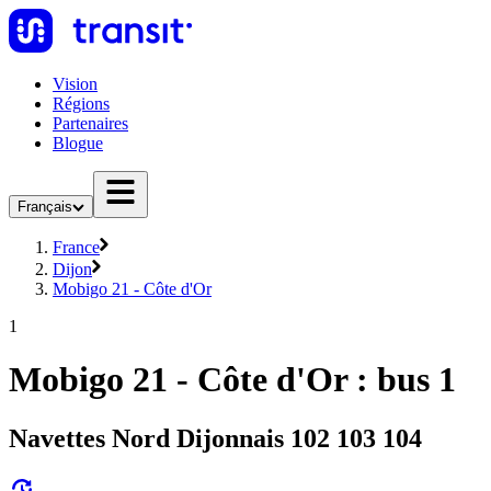
Vision
Régions
Partenaires
Blogue
Français
France
Dijon
Mobigo 21 - Côte d'Or
1
Mobigo 21 - Côte d'Or : bus 1
Navettes Nord Dijonnais 102 103 104