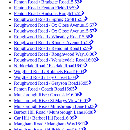
Fenton Road / Bradgate Road
15:53
Fenton Road / Fenton Fields
15:53
Fenton Road / Hudsons Rough
15:55
Roughwood Road / Spring Croft
15:55
Roughwood Road / Ox Close Avenue
15:57
Roughwood Road / Ox Close Avenue
15:57
Roughwood Road / Wheatley Road
15:58
Roughwood Road / Rhodes Avenue
15:58
Roughwood Road / Remount Road
15:59
Roughwood Road / Roughwood Way
16:00
Roughwood Road / Wensleydale Road
16:02
Nidderdale Road / Eskdale Road
16:03
Wingfield Road / Robinets Road
16:03
Wingfield Road / Loy Close
16:04
Roughwood Road / Grayson Road
16:05
Fenton Road / Coach Road
16:05
Munsbrough Rise / Greenside
16:06
Munsbrough Rise / St Marys View
16:07
Munsbrough Rise / Munsbrough Lane
16:08
Barbot Hill Road / Munsbrough Lane
16:08
Car Hill / Barbot Hill Road
16:09
Mangham Road / Mangham Way
16:11
Mangham Road / Hillside Court
16:12