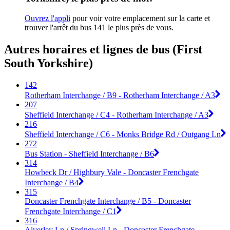
Ouvrez l'appli
pour voir votre emplacement sur la carte et
trouver l'arrêt du bus 141 le plus près de vous.
Autres horaires et lignes de bus (First
South Yorkshire)
142
Rotherham Interchange / B9 - Rotherham Interchange / A3
207
Sheffield Interchange / C4 - Rotherham Interchange / A3
216
Sheffield Interchange / C6 - Monks Bridge Rd / Outgang Ln
272
Bus Station - Sheffield Interchange / B6
314
Howbeck Dr / Highbury Vale - Doncaster Frenchgate
Interchange / B4
315
Doncaster Frenchgate Interchange / B5 - Doncaster
Frenchgate Interchange / C1
316
Alverley Ln / Springwell Ln - Doncaster Frenchgate