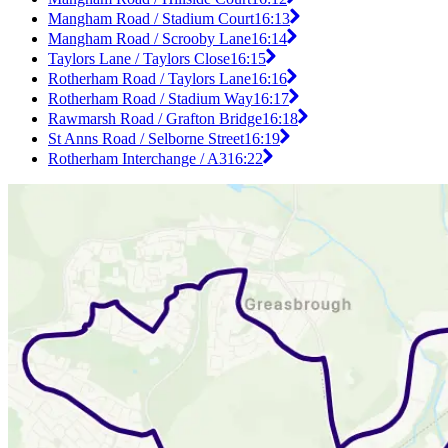
Mangham Road / Stadium Court
16:13
Mangham Road / Scrooby Lane
16:14
Taylors Lane / Taylors Close
16:15
Rotherham Road / Taylors Lane
16:16
Rotherham Road / Stadium Way
16:17
Rawmarsh Road / Grafton Bridge
16:18
St Anns Road / Selborne Street
16:19
Rotherham Interchange / A3
16:22