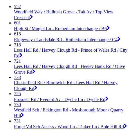
552
Woodfield Way / Bullrush Grove - Tait Av / Top View
Crescent
601
High St / Muglet Ln - Rotherham Interchange / B6
615
Ridgeway / Laudsdale Rd - Rotherham Interchange / C4
718
Lees Hall Rd / Harvey Clough Rd - Prince of Wales Rd / City
Rd
721
Lees Hall Rd / Harvey Clough Rd - Heeley Bank Rd / Olive
Grove Rd
723
Chesterfield Rd / Bromwich Rd - Lees Hall Rd / Harvey
Clough Rd
725
Prospect Rd / Everard Av - Dyche Ln / Dyche Rd
730
Westfield Sch / Eckington Rd - Mosborough Moor / Quarry
Hill
731
Forge Val Sch Access / Wood Ln - Tinker Ln / Bole Hill Rd