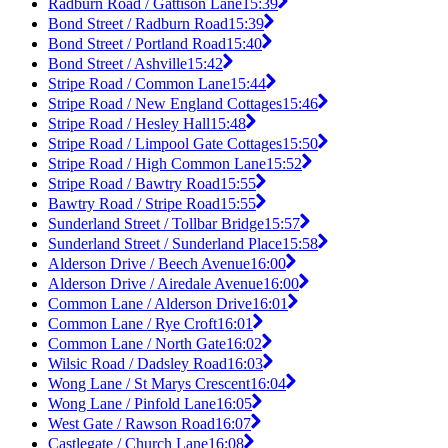
Radburn Road / Gattison Lane
15:39
Bond Street / Radburn Road
15:39
Bond Street / Portland Road
15:40
Bond Street / Ashville
15:42
Stripe Road / Common Lane
15:44
Stripe Road / New England Cottages
15:46
Stripe Road / Hesley Hall
15:48
Stripe Road / Limpool Gate Cottages
15:50
Stripe Road / High Common Lane
15:52
Stripe Road / Bawtry Road
15:55
Bawtry Road / Stripe Road
15:55
Sunderland Street / Tollbar Bridge
15:57
Sunderland Street / Sunderland Place
15:58
Alderson Drive / Beech Avenue
16:00
Alderson Drive / Airedale Avenue
16:00
Common Lane / Alderson Drive
16:01
Common Lane / Rye Croft
16:01
Common Lane / North Gate
16:02
Wilsic Road / Dadsley Road
16:03
Wong Lane / St Marys Crescent
16:04
Wong Lane / Pinfold Lane
16:05
West Gate / Rawson Road
16:07
Castlegate / Church Lane
16:08