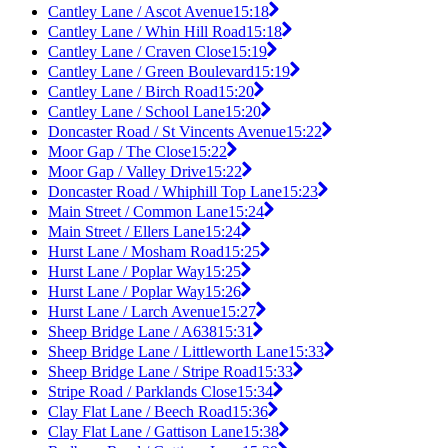
Cantley Lane / Ascot Avenue
15:18
Cantley Lane / Whin Hill Road
15:18
Cantley Lane / Craven Close
15:19
Cantley Lane / Green Boulevard
15:19
Cantley Lane / Birch Road
15:20
Cantley Lane / School Lane
15:20
Doncaster Road / St Vincents Avenue
15:22
Moor Gap / The Close
15:22
Moor Gap / Valley Drive
15:22
Doncaster Road / Whiphill Top Lane
15:23
Main Street / Common Lane
15:24
Main Street / Ellers Lane
15:24
Hurst Lane / Mosham Road
15:25
Hurst Lane / Poplar Way
15:25
Hurst Lane / Poplar Way
15:26
Hurst Lane / Larch Avenue
15:27
Sheep Bridge Lane / A638
15:31
Sheep Bridge Lane / Littleworth Lane
15:33
Sheep Bridge Lane / Stripe Road
15:33
Stripe Road / Parklands Close
15:34
Clay Flat Lane / Beech Road
15:36
Clay Flat Lane / Gattison Lane
15:38