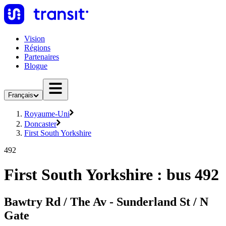
Vision
Régions
Partenaires
Blogue
Français
Royaume-Uni
Doncaster
First South Yorkshire
492
First South Yorkshire : bus 492
Bawtry Rd / The Av - Sunderland St / N
Gate