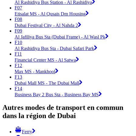
Al Rashidiya Bus Station - Al Rashidiya
F07
Etisalat MS - Al Qusais Dm Housing
F08
Dubai Festival City - Al Nahda 2
F09
Al Jafiliya Bus Sta (Dubai Frame) - Al Wasl Pk
F10
Al Rashidiya Bus Sta - Dubai Safari Park
F11
Financial Center MS - Al Satwa
F12
Max MS - Mankhool
F13
Dubai Mall MS - The Dubai Mall
F14
Business Bay 2 Bus Sta - Business Bay MS
Autres modes de transport en commun
dans la région de Dubai
Ferry