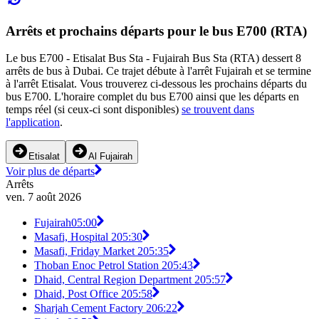
Arrêts et prochains départs pour le bus E700 (RTA)
Le bus E700 - Etisalat Bus Sta - Fujairah Bus Sta (RTA) dessert 8
arrêts de bus à Dubai. Ce trajet débute à l'arrêt Fujairah et se termine
à l'arrêt Etisalat. Vous trouverez ci-dessous les prochains départs du
bus E700. L'horaire complet du bus E700 ainsi que les départs en
temps réel (si ceux-ci sont disponibles)
se trouvent dans
l'application
.
Etisalat
Al Fujairah
Voir plus de départs
Arrêts
ven. 7 août 2026
Fujairah
05:00
Masafi, Hospital 2
05:30
Masafi, Friday Market 2
05:35
Thoban Enoc Petrol Station 2
05:43
Dhaid, Central Region Department 2
05:57
Dhaid, Post Office 2
05:58
Sharjah Cement Factory 2
06:22