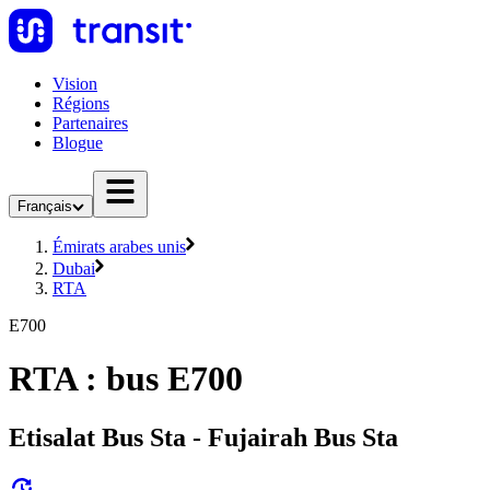
Vision
Régions
Partenaires
Blogue
Français
Émirats arabes unis
Dubai
RTA
E700
RTA : bus E700
Etisalat Bus Sta - Fujairah Bus Sta