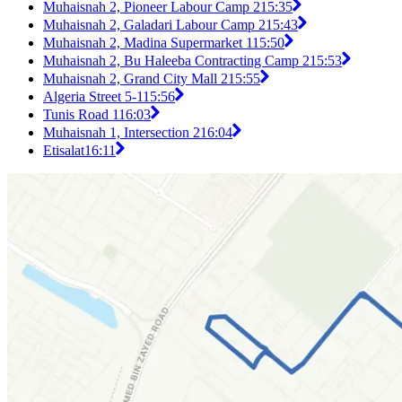
Muhaisnah 2, Pioneer Labour Camp 2
15:35
Muhaisnah 2, Galadari Labour Camp 2
15:43
Muhaisnah 2, Madina Supermarket 1
15:50
Muhaisnah 2, Bu Haleeba Contracting Camp 2
15:53
Muhaisnah 2, Grand City Mall 2
15:55
Algeria Street 5-1
15:56
Tunis Road 1
16:03
Muhaisnah 1, Intersection 2
16:04
Etisalat
16:11