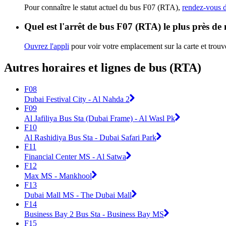
Pour connaître le statut actuel du bus F07 (RTA),
rendez-vous d
Quel est l'arrêt de bus F07 (RTA) le plus près de
Ouvrez l'appli
pour voir votre emplacement sur la carte et trouve
Autres horaires et lignes de bus (RTA)
F08
Dubai Festival City - Al Nahda 2
F09
Al Jafiliya Bus Sta (Dubai Frame) - Al Wasl Pk
F10
Al Rashidiya Bus Sta - Dubai Safari Park
F11
Financial Center MS - Al Satwa
F12
Max MS - Mankhool
F13
Dubai Mall MS - The Dubai Mall
F14
Business Bay 2 Bus Sta - Business Bay MS
F15