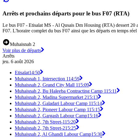
Arrêts et prochains départs pour le bus F07 (RTA)
Le bus F07 - Etisalat MS - Al Qusais Dm Housing (RTA) dessert 20 arrêts
F07. L'horaire complet du bus F07 ainsi que les départs en temps réel 
Muhaisnah 2
Voir plus de départs
Arrêts
jeu. 6 août 2026
Etisalat
14:50
Muhaisnah 1, Intersection 1
14:59
Muhaisnah 2, Grand City Mall 1
15:09
Muhaisnah 2, Bu Haleeba Contracting Camp 1
15:11
Muhaisnah 2, Madina Supermarket 2
15:13
Muhaisnah 2, Galadari Labour Camp 1
15:14
Muhaisnah 2, Pioneer Labour Camp 1
15:15
Muhaisnah 2, Gargash Labour Camp
15:16
Muhaisnah 2, 7th Street-1
15:20
Muhaisnah 2, 7th Street-2
15:25
Muhaisnah 2, Al Ghandi Labour Camp
15:30