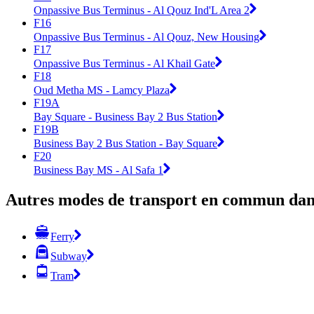
Onpassive Bus Terminus - Al Qouz Ind'L Area 2
F16
Onpassive Bus Terminus - Al Qouz, New Housing
F17
Onpassive Bus Terminus - Al Khail Gate
F18
Oud Metha MS - Lamcy Plaza
F19A
Bay Square - Business Bay 2 Bus Station
F19B
Business Bay 2 Bus Station - Bay Square
F20
Business Bay MS - Al Safa 1
Autres modes de transport en commun dans
Ferry
Subway
Tram