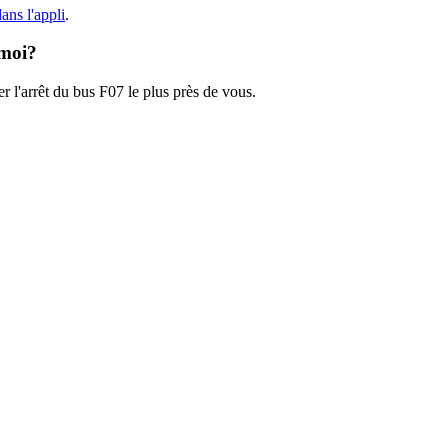
ans l'appli
.
 moi?
r l'arrêt du bus F07 le plus près de vous.