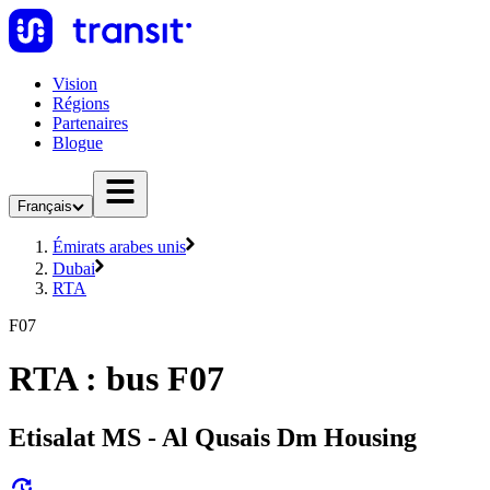
Vision
Régions
Partenaires
Blogue
Français
Émirats arabes unis
Dubai
RTA
F07
RTA : bus F07
Etisalat MS - Al Qusais Dm Housing