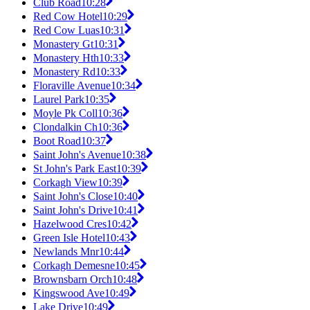
Club Road
10:28
Red Cow Hotel
10:29
Red Cow Luas
10:31
Monastery Gt
10:31
Monastery Hth
10:33
Monastery Rd
10:33
Floraville Avenue
10:34
Laurel Park
10:35
Moyle Pk Coll
10:36
Clondalkin Ch
10:36
Boot Road
10:37
Saint John's Avenue
10:38
St John's Park East
10:39
Corkagh View
10:39
Saint John's Close
10:40
Saint John's Drive
10:41
Hazelwood Cres
10:42
Green Isle Hotel
10:43
Newlands Mnr
10:44
Corkagh Demesne
10:45
Brownsbarn Orch
10:48
Kingswood Ave
10:49
Lake Drive
10:49