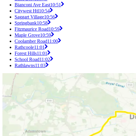
Bianconi Ave East
10:51
Citywest Htl
10:54
Saggart Village
10:56
Springbank
10:58
Fitzmaurice Road
10:59
Maple Grove
10:59
Coolamber Road
11:00
Rathcoole
11:01
Forest Hills
11:01
School Road
11:02
Rathlawns
11:03