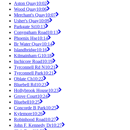
Aston Quay
10:02
Wood Quay
10:06
Merchant's Quay
10:07
Usher's Quay
10:09
Parkgate St
10:13
Conyngham Road
10:13
Phoenix Hse
10:14
Br Water Quay
10:14
Islandbridge
10:16
Kilmainham G
10:18
Inchicore Road
10:19
Tyrconnell Rd N
10:21
Tyrconnell Park
10:21
Oblate Ch
10:22
Bluebell Rd
10:23
Hollybrook House
10:23
Grove Court
10:24
Bluebell
10:25
Concorde B Park
10:25
Kylemore
10:26
Robinhood Road
10:27
John F. Kennedy Dr
10:27