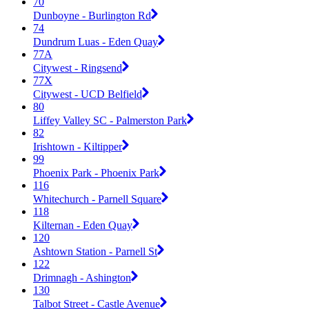
70
Dunboyne - Burlington Rd
74
Dundrum Luas - Eden Quay
77A
Citywest - Ringsend
77X
Citywest - UCD Belfield
80
Liffey Valley SC - Palmerston Park
82
Irishtown - Kiltipper
99
Phoenix Park - Phoenix Park
116
Whitechurch - Parnell Square
118
Kilternan - Eden Quay
120
Ashtown Station - Parnell St
122
Drimnagh - Ashington
130
Talbot Street - Castle Avenue