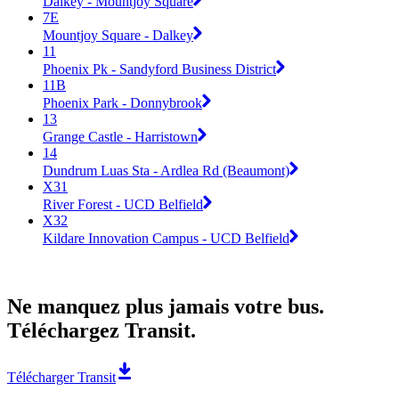
Dalkey - Mountjoy Square
7E
Mountjoy Square - Dalkey
11
Phoenix Pk - Sandyford Business District
11B
Phoenix Park - Donnybrook
13
Grange Castle - Harristown
14
Dundrum Luas Sta - Ardlea Rd (Beaumont)
X31
River Forest - UCD Belfield
X32
Kildare Innovation Campus - UCD Belfield
Ne manquez plus jamais votre bus.
Téléchargez Transit.
Télécharger Transit