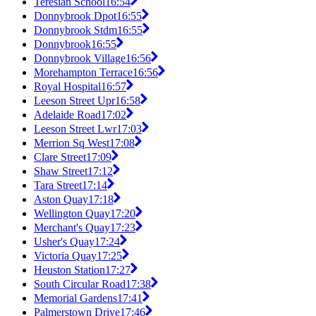
Teresian School
16:54
Donnybrook Dpot
16:55
Donnybrook Stdm
16:55
Donnybrook
16:55
Donnybrook Village
16:56
Morehampton Terrace
16:56
Royal Hospital
16:57
Leeson Street Upr
16:58
Adelaide Road
17:02
Leeson Street Lwr
17:03
Merrion Sq West
17:08
Clare Street
17:09
Shaw Street
17:12
Tara Street
17:14
Aston Quay
17:18
Wellington Quay
17:20
Merchant's Quay
17:23
Usher's Quay
17:24
Victoria Quay
17:25
Heuston Station
17:27
South Circular Road
17:38
Memorial Gardens
17:41
Palmerstown Drive
17:46