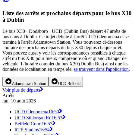
Liste des arrêts et prochains départs pour le bus X30
à Dublin
Le bus X30 - Dodsboro - UCD (Dublin Bus) dessert 47 arrêts de
bus dans à Dublin. Ce trajet débute à l'arrêt UCD Glenomena et se
termine à l'arrêt Adamstown Station. Vous trouverez ci-dessous
l'horaire des prochains départs du bus X30 depuis chaque arrêt.
Vous pouvez aussi y voir les correspondances possibles à chaque
arrêt du bus X30 pour mieux comprendre où et quand changer de
véhicule. L'horaire complet du bus X30 (Dublin Bus) ainsi que les
données de localisation en temps réel
se trouvent dans l'application
.
Adamstown Station
UCD Belfield
Voir plus de départs
Arrêts
lun. 10 août 2026
UCD Glenomena
16:50
UCD Stillorgan Rd
16:53
Belfield Court
16:53
RTÉ Studios
16:54