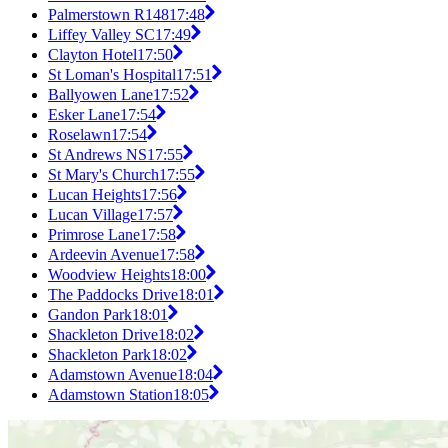
Palmerstown R148
17:48
Liffey Valley SC
17:49
Clayton Hotel
17:50
St Loman's Hospital
17:51
Ballyowen Lane
17:52
Esker Lane
17:54
Roselawn
17:54
St Andrews NS
17:55
St Mary's Church
17:55
Lucan Heights
17:56
Lucan Village
17:57
Primrose Lane
17:58
Ardeevin Avenue
17:58
Woodview Heights
18:00
The Paddocks Drive
18:01
Gandon Park
18:01
Shackleton Drive
18:02
Shackleton Park
18:02
Adamstown Avenue
18:04
Adamstown Station
18:05