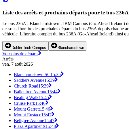
Liste des arrêts et prochains départs pour le bus 236
Le bus 236A - Blanchardstown - IBM Campus (Go-Ahead Ireland) desser
dessous l'horaire des prochains départs du bus 236A depuis chaque a
véhicule. L'horaire complet du bus 236A (Go-Ahead Ireland) ainsi que
Dublin Tech Campus
Blanchardstown
Voir plus de départs
Arrêts
ven. 7 août 2026
Blanchardstown SC
15:35
Saddlers Avenue
15:39
Church Road
15:39
Ballentree Avenue
15:44
Bealing Walk
15:45
Cruise Park
15:46
Mount Garrett
15:46
Mount Eustace
15:47
Bellgree Avenue
15:47
Plaza Apartments
15:48