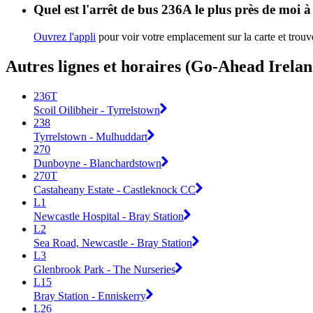
Quel est l'arrêt de bus 236A le plus près de moi 
Ouvrez l'appli
pour voir votre emplacement sur la carte et trouve
Autres lignes et horaires (Go-Ahead Irelan
236T
Scoil Oilibheir - Tyrrelstown
238
Tyrrelstown - Mulhuddart
270
Dunboyne - Blanchardstown
270T
Castaheany Estate - Castleknock CC
L1
Newcastle Hospital - Bray Station
L2
Sea Road, Newcastle - Bray Station
L3
Glenbrook Park - The Nurseries
L15
Bray Station - Enniskerry
L26