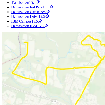
Tyrrelstown
15:49
Damastown Ind Park
15:53
Damastown Green
15:53
Damastown Drive
15:53
IBM Campus
15:55
Damastown IBM
15:59