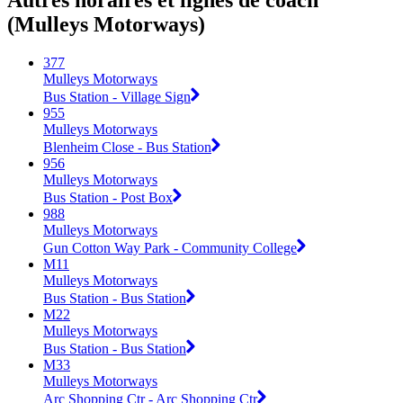
Autres horaires et lignes de coach
(Mulleys Motorways)
377
Mulleys Motorways
Bus Station - Village Sign
955
Mulleys Motorways
Blenheim Close - Bus Station
956
Mulleys Motorways
Bus Station - Post Box
988
Mulleys Motorways
Gun Cotton Way Park - Community College
M11
Mulleys Motorways
Bus Station - Bus Station
M22
Mulleys Motorways
Bus Station - Bus Station
M33
Mulleys Motorways
Arc Shopping Ctr - Arc Shopping Ctr