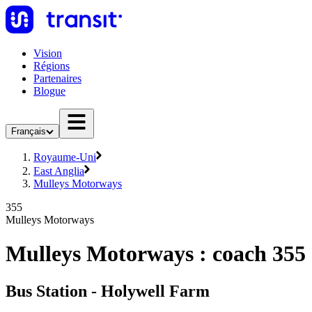
Vision
Régions
Partenaires
Blogue
Français
Royaume-Uni
East Anglia
Mulleys Motorways
355
Mulleys Motorways
Mulleys Motorways : coach 355
Bus Station - Holywell Farm