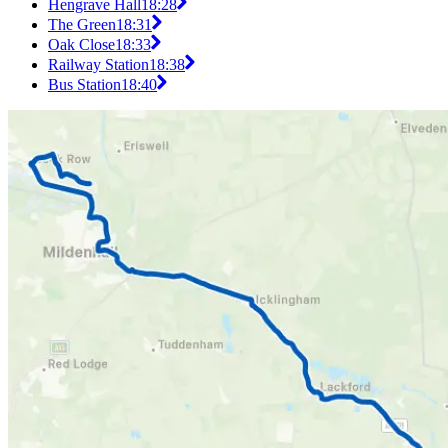
Hengrave Hall
18:28
The Green
18:31
Oak Close
18:33
Railway Station
18:38
Bus Station
18:40