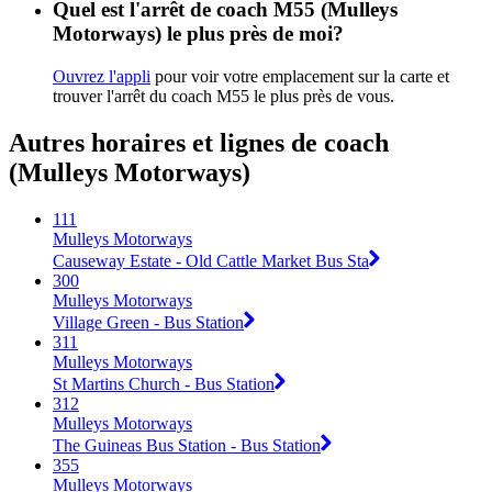
Quel est l'arrêt de coach M55 (Mulleys
Motorways) le plus près de moi?
Ouvrez l'appli
pour voir votre emplacement sur la carte et
trouver l'arrêt du coach M55 le plus près de vous.
Autres horaires et lignes de coach
(Mulleys Motorways)
111
Mulleys Motorways
Causeway Estate - Old Cattle Market Bus Sta
300
Mulleys Motorways
Village Green - Bus Station
311
Mulleys Motorways
St Martins Church - Bus Station
312
Mulleys Motorways
The Guineas Bus Station - Bus Station
355
Mulleys Motorways