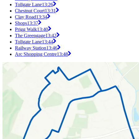
Tollgate Lane
13:26
Chestnut Court
13:31
Clay Road
13:34
Shops
13:37
Prigg Walk
13:40
The Greengage
13:42
Tollgate Lane
13:44
Railway Station
13:46
Arc Shopping Centre
13:48