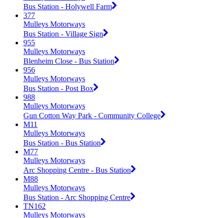
Bus Station - Holywell Farm
377
Mulleys Motorways
Bus Station - Village Sign
955
Mulleys Motorways
Blenheim Close - Bus Station
956
Mulleys Motorways
Bus Station - Post Box
988
Mulleys Motorways
Gun Cotton Way Park - Community College
M11
Mulleys Motorways
Bus Station - Bus Station
M77
Mulleys Motorways
Arc Shopping Centre - Bus Station
M88
Mulleys Motorways
Bus Station - Arc Shopping Centre
TN162
Mulleys Motorways