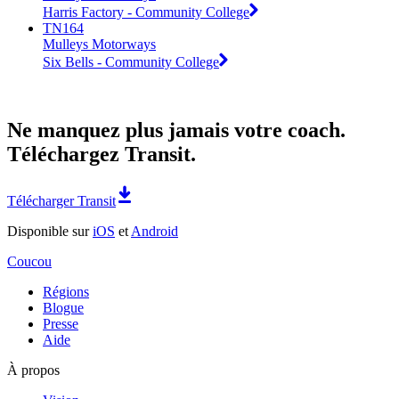
Harris Factory - Community College
TN164
Mulleys Motorways
Six Bells - Community College
Ne manquez plus jamais votre coach.
Téléchargez Transit.
Télécharger Transit
Disponible sur
iOS
et
Android
Coucou
Régions
Blogue
Presse
Aide
À propos