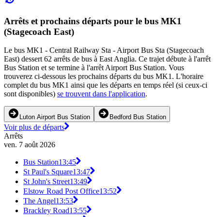
Arrêts et prochains départs pour le bus MK1
(Stagecoach East)
Le bus MK1 - Central Railway Sta - Airport Bus Sta (Stagecoach
East) dessert 62 arrêts de bus à East Anglia. Ce trajet débute à l'arrêt
Bus Station et se termine à l'arrêt Airport Bus Station. Vous
trouverez ci-dessous les prochains départs du bus MK1. L'horaire
complet du bus MK1 ainsi que les départs en temps réel (si ceux-ci
sont disponibles)
se trouvent dans l'application
.
Luton Airport Bus Station
Bedford Bus Station
Voir plus de départs
Arrêts
ven. 7 août 2026
Bus Station
13:45
St Paul's Square
13:47
St John's Street
13:49
Elstow Road Post Office
13:52
The Angel
13:53
Brackley Road
13:55