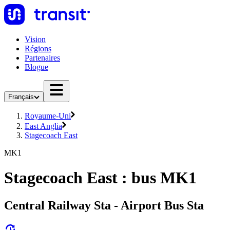
Vision
Régions
Partenaires
Blogue
Français
Royaume-Uni
East Anglia
Stagecoach East
MK1
Stagecoach East : bus MK1
Central Railway Sta - Airport Bus Sta