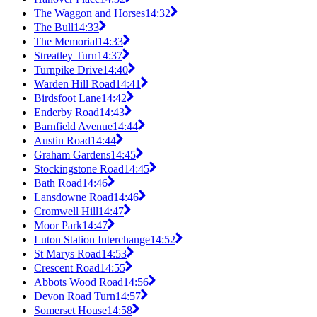
The Waggon and Horses
14:32
The Bull
14:33
The Memorial
14:33
Streatley Turn
14:37
Turnpike Drive
14:40
Warden Hill Road
14:41
Birdsfoot Lane
14:42
Enderby Road
14:43
Barnfield Avenue
14:44
Austin Road
14:44
Graham Gardens
14:45
Stockingstone Road
14:45
Bath Road
14:46
Lansdowne Road
14:46
Cromwell Hill
14:47
Moor Park
14:47
Luton Station Interchange
14:52
St Marys Road
14:53
Crescent Road
14:55
Abbots Wood Road
14:56
Devon Road Turn
14:57
Somerset House
14:58