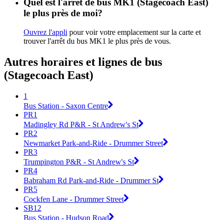
Quel est l'arrêt de bus MK1 (Stagecoach East)
le plus près de moi?
Ouvrez l'appli
pour voir votre emplacement sur la carte et
trouver l'arrêt du bus MK1 le plus près de vous.
Autres horaires et lignes de bus
(Stagecoach East)
1
Bus Station - Saxon Centre
PR1
Madingley Rd P&R - St Andrew's St
PR2
Newmarket Park-and-Ride - Drummer Street
PR3
Trumpington P&R - St Andrew's St
PR4
Babraham Rd Park-and-Ride - Drummer St
PR5
Cockfen Lane - Drummer Street
SB12
Bus Station - Hudson Road