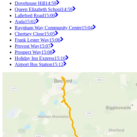
Dovehouse Hill
14:59
Queen Elizabeth School
14:59
Lalleford Road
15:00
Asda
15:02
Raynham Way Community Centre
15:04
Chertsey Close
15:05
Frank Lester Way
15:06
Provost Way
15:07
Prospect Way
15:08
Holiday Inn Express
15:10
Airport Bus Station
15:12