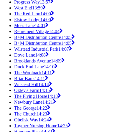
Progress Way
13:57
West End
13:59
The Red Lion
14:00
Elstow Lodge
14:00
Moss Lane
14:01
Retirement Village
14:04
B+M Distribution Centre
14:05
B+M Distribution Centre
14:05
Wilstead Industrial Park
14:07
Dove Lane
14:08
Brooklands Avenue
14:09
Duck End Lane
14:10
The Woolpack
14:11
Briar Bank
14:11
Wilstead Hill
14:14
Oxley's Farm
14:15
The Flying Horse
14:18
Newbury Lane
14:21
The George
14:22
The Church
14:23
Obelisk Way
14:24
Taymer Nursing Home
14:25
Hanover Place
14:32