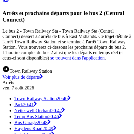
Arrêts et prochains départs pour le bus 2 (Central
Connect)
Le bus 2 - Town Railway Sta - Town Railway Sta (Central
Connect) dessert 32 arrêts de bus à East Midlands. Ce trajet débute à
l'arrêt Town Railway Station et se termine à l'arrêt Town Railway
Station. Vous trouverez ci-dessous les prochains départs du bus 2.
L'horaire complet du bus 2 ainsi que les départs en temps réel (si
ceux-ci sont disponibles)
se trouvent dans l'application
.
Town Railway Station
Voir plus de départs
Arrêts
ven. 7 août 2026
Town Railway Station
20:40
Park
20:41
Netteswell Orchard
20:42
Temp Bus Station
20:46
Bus Garage
20:48
Haydens Road
20:49