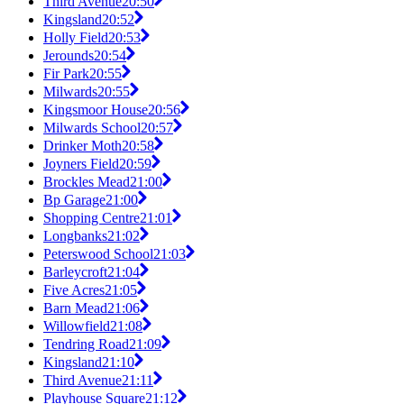
Third Avenue
20:50
Kingsland
20:52
Holly Field
20:53
Jerounds
20:54
Fir Park
20:55
Milwards
20:55
Kingsmoor House
20:56
Milwards School
20:57
Drinker Moth
20:58
Joyners Field
20:59
Brockles Mead
21:00
Bp Garage
21:00
Shopping Centre
21:01
Longbanks
21:02
Peterswood School
21:03
Barleycroft
21:04
Five Acres
21:05
Barn Mead
21:06
Willowfield
21:08
Tendring Road
21:09
Kingsland
21:10
Third Avenue
21:11
Playhouse Square
21:12