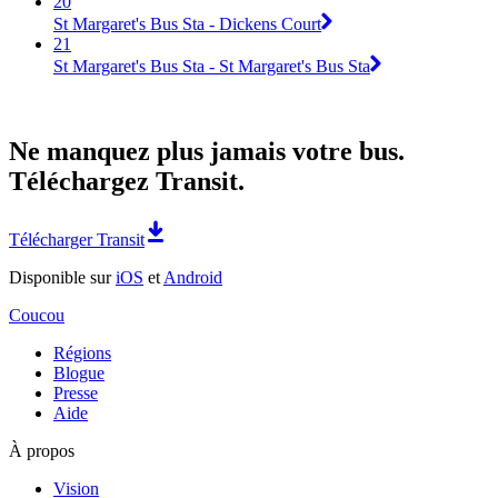
20
St Margaret's Bus Sta - Dickens Court
21
St Margaret's Bus Sta - St Margaret's Bus Sta
Ne manquez plus jamais votre bus.
Téléchargez Transit.
Télécharger Transit
Disponible sur
iOS
et
Android
Coucou
Régions
Blogue
Presse
Aide
À propos
Vision