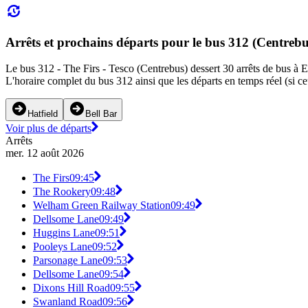
Arrêts et prochains départs pour le bus 312 (Centrebu
Le bus 312 - The Firs - Tesco (Centrebus) dessert 30 arrêts de bus à Ea
L'horaire complet du bus 312 ainsi que les départs en temps réel (si c
Hatfield
Bell Bar
Voir plus de départs
Arrêts
mer. 12 août 2026
The Firs
09:45
The Rookery
09:48
Welham Green Railway Station
09:49
Dellsome Lane
09:49
Huggins Lane
09:51
Pooleys Lane
09:52
Parsonage Lane
09:53
Dellsome Lane
09:54
Dixons Hill Road
09:55
Swanland Road
09:56