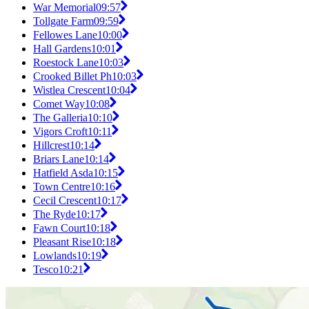
War Memorial
09:57
Tollgate Farm
09:59
Fellowes Lane
10:00
Hall Gardens
10:01
Roestock Lane
10:03
Crooked Billet Ph
10:03
Wistlea Crescent
10:04
Comet Way
10:08
The Galleria
10:10
Vigors Croft
10:11
Hillcrest
10:14
Briars Lane
10:14
Hatfield Asda
10:15
Town Centre
10:16
Cecil Crescent
10:17
The Ryde
10:17
Fawn Court
10:18
Pleasant Rise
10:18
Lowlands
10:19
Tesco
10:21