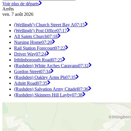
Voir plus de départs
Arrêts
ven. 7 août 2026
(Wellingb') Church Street Bay A
07:15
(Wellingb') Post Office
07:17
All Saints Church
07:18
Nursing Home
07:20
Rail Station Forecourt
07:22
Driver Way
07:24
Irthlinborough Road
07:25
(Rushden) White Arches Caravans
07:32
Gordon Street
07:34
(Rushden) Oakley Arms Ph
07:35
Adnitt Road
07:35
(Rushden) Salvation Army Citadel
07:36
(Rushden) Skinners Hill Layby
07:38