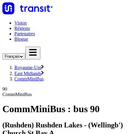
Vision
Régions
Partenaires
Blogue
Français
Royaume-Uni
East Midlands
CommMiniBus
90
CommMiniBus
CommMiniBus : bus 90
(Rushden) Rushden Lakes - (Wellingb')
Church St Bay A