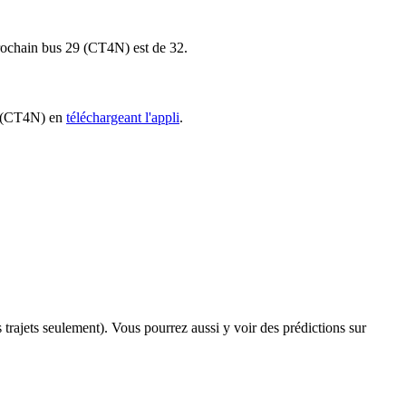
 prochain bus 29 (CT4N) est de 32.
29 (CT4N) en
téléchargeant l'appli
.
s trajets seulement). Vous pourrez aussi y voir des prédictions sur