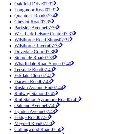
Oakfield Drive
07:32
Longmoor Road
07:32
Quantock Road
07:34
Cheviot Road
07:35
Parkside Avenue
07:36
West Park Leisure Centre
07:37
Wilsthorpe Road Shops
07:37
Wilsthorpe Tavern
07:38
Dovedale Court
07:38
Sterndale Road
07:39
Wharfedale Road Shops
07:40
Teesdale Road
07:40
Eskdale Close
07:41
Darwin Road
07:43
Ruskin Avenue End
07:44
Railway Station
07:45
Rail Station Sycamore Road
07:45
Oakland Avenue
07:46
Lynden Avenue
07:48
Lodge Road
07:50
Meynell Road
07:50
Collingwood Road
07:50