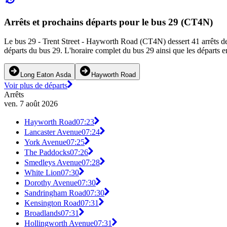
Arrêts et prochains départs pour le bus 29 (CT4N)
Le bus 29 - Trent Street - Hayworth Road (CT4N) dessert 41 arrêts de b
départs du bus 29. L'horaire complet du bus 29 ainsi que les départs e
Long Eaton Asda
Hayworth Road
Voir plus de départs
Arrêts
ven. 7 août 2026
Hayworth Road
07:23
Lancaster Avenue
07:24
York Avenue
07:25
The Paddocks
07:26
Smedleys Avenue
07:28
White Lion
07:30
Dorothy Avenue
07:30
Sandringham Road
07:30
Kensington Road
07:31
Broadlands
07:31
Hollingworth Avenue
07:31