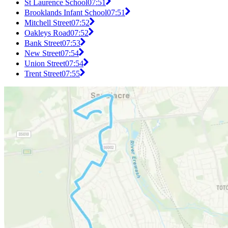
St Laurence School
07:51
Brooklands Infant School
07:51
Mitchell Street
07:52
Oakleys Road
07:52
Bank Street
07:53
New Street
07:54
Union Street
07:54
Trent Street
07:55