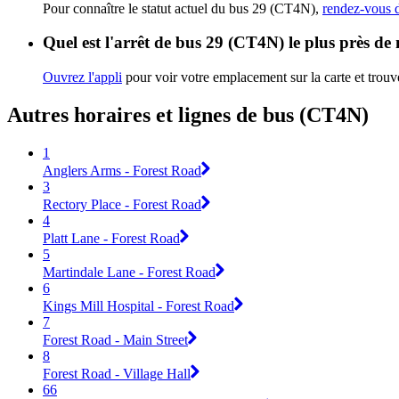
Pour connaître le statut actuel du bus 29 (CT4N),
rendez-vous d
Quel est l'arrêt de bus 29 (CT4N) le plus près de
Ouvrez l'appli
pour voir votre emplacement sur la carte et trouve
Autres horaires et lignes de bus (CT4N)
1
Anglers Arms - Forest Road
3
Rectory Place - Forest Road
4
Platt Lane - Forest Road
5
Martindale Lane - Forest Road
6
Kings Mill Hospital - Forest Road
7
Forest Road - Main Street
8
Forest Road - Village Hall
66