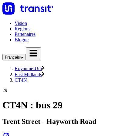
Vision
Régions
Partenaires
Blogue
Français
Royaume-Uni
East Midlands
CT4N
29
CT4N : bus 29
Trent Street - Hayworth Road