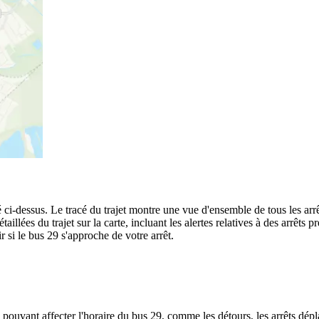
ci-dessus. Le tracé du trajet montre une vue d'ensemble de tous les arr
taillées du trajet sur la carte, incluant les alertes relatives à des arrêt
 si le bus 29 s'approche de votre arrêt.
 pouvant affecter l'horaire du bus 29, comme les détours, les arrêts dépla