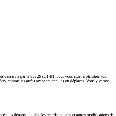
êts desservis par le bus 29 (CT4N) pour vous aider à planifier vos
s précis, comme les arrêts ayant été annulés ou déplacés. Vous y verrez
cés, les départs annulés, les retards majeurs et autres modifications de